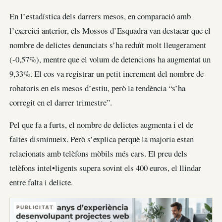
En l’estadística dels darrers mesos, en comparació amb
l’exercici anterior, els Mossos d’Esquadra van destacar que el
nombre de delictes denunciats s’ha reduït molt lleugerament
(-0,57%), mentre que el volum de detencions ha augmentat un
9,33%. El cos va registrar un petit increment del nombre de
robatoris en els mesos d’estiu, però la tendència “s’ha
corregit en el darrer trimestre”.
Pel que fa a furts, el nombre de delictes augmenta i el de
faltes disminueix. Però s’explica perquè la majoria estan
relacionats amb telèfons mòbils més cars. El preu dels
telèfons intel•ligents supera sovint els 400 euros, el llindar
entre falta i delicte.
PUBLICITAT