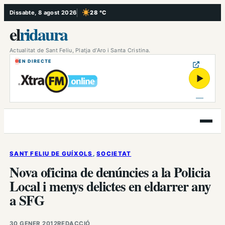
Vés
Dissabte, 8 agost 2026
28 °C
, Cel serè
al
el
ridaura
contingut
Actualitat de Sant Feliu, Platja d’Aro i Santa Cristina.
EN DIRECTE
▶
Obre
el
menú
SANT FELIU DE GUÍXOLS
, 
SOCIETAT
Nova oficina de denúncies a la Policia
Local i menys delictes en eldarrer any
a SFG
30 GENER 2012
REDACCIÓ