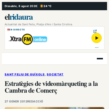
Vés
Dissabte, 8 agost 2026
24 °C
, Cel serè
al
el
ridaura
contingut
Actualitat de Sant Feliu, Platja d’Aro i Santa Cristina.
EN DIRECTE
▶
Obre
el
menú
SANT FELIU DE GUÍXOLS
, 
SOCIETAT
Estratègies de videomàrqueting a la
Cambra de Comerç
27 GENER 2012
REDACCIÓ