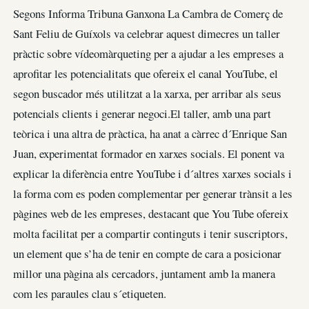
Segons Informa Tribuna Ganxona La Cambra de Comerç de
Sant Feliu de Guíxols va celebrar aquest dimecres un taller
pràctic sobre vídeomàrqueting per a ajudar a les empreses a
aprofitar les potencialitats que ofereix el canal YouTube, el
segon buscador més utilitzat a la xarxa, per arribar als seus
potencials clients i generar negoci.El taller, amb una part
teòrica i una altra de pràctica, ha anat a càrrec d´Enrique San
Juan, experimentat formador en xarxes socials. El ponent va
explicar la diferència entre YouTube i d´altres xarxes socials i
la forma com es poden complementar per generar trànsit a les
pàgines web de les empreses, destacant que You Tube ofereix
molta facilitat per a compartir continguts i tenir suscriptors,
un element que s’ha de tenir en compte de cara a posicionar
millor una pàgina als cercadors, juntament amb la manera
com les paraules clau s´etiqueten.