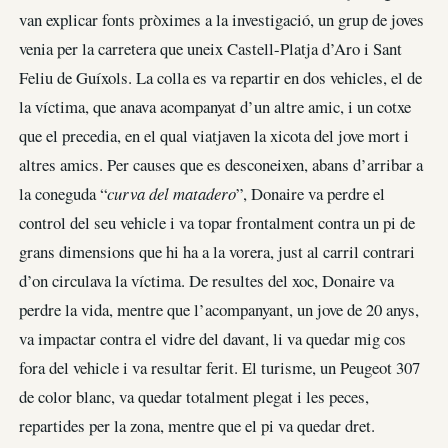
van explicar fonts pròximes a la investigació, un grup de joves
venia per la carretera que uneix Castell-Platja d’Aro i Sant
Feliu de Guíxols. La colla es va repartir en dos vehicles, el de
la víctima, que anava acompanyat d’un altre amic, i un cotxe
que el precedia, en el qual viatjaven la xicota del jove mort i
altres amics. Per causes que es desconeixen, abans d’arribar a
la coneguda “
curva del matadero
”, Donaire va perdre el
control del seu vehicle i va topar frontalment contra un pi de
grans dimensions que hi ha a la vorera, just al carril contrari
d’on circulava la víctima. De resultes del xoc, Donaire va
perdre la vida, mentre que l’acompanyant, un jove de 20 anys,
va impactar contra el vidre del davant, li va quedar mig cos
fora del vehicle i va resultar ferit. El turisme, un Peugeot 307
de color blanc, va quedar totalment plegat i les peces,
repartides per la zona, mentre que el pi va quedar dret.