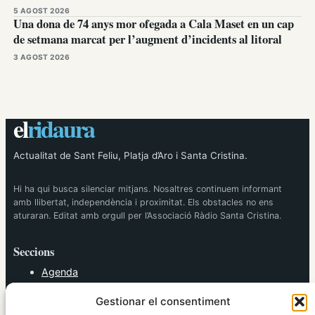
5 AGOST 2026
Una dona de 74 anys mor ofegada a Cala Maset en un cap
de setmana marcat per l’augment d’incidents al litoral
3 AGOST 2026
el
ridaura
Actualitat de Sant Feliu, Platja d’Aro i Santa Cristina.
Hi ha qui busca silenciar mitjans. Nosaltres continuem informant
amb llibertat, independència i proximitat. Els obstacles no ens
aturaran. Editat amb orgull per l’Associació Ràdio Santa Cristina.
Seccions
Agenda
Cultura
Gestionar el consentiment
Diversos