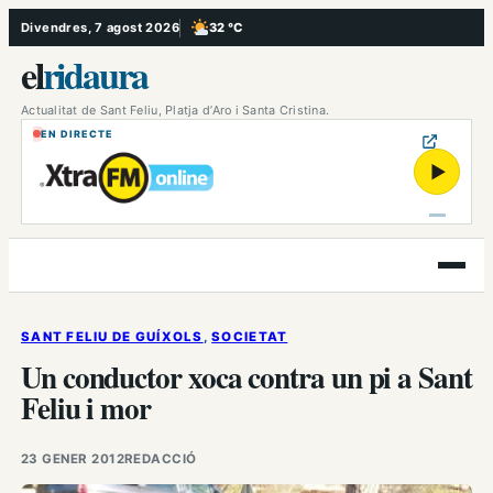
Vés
Divendres, 7 agost 2026
32 °C
, Poc ennuvolat
al
el
ridaura
contingut
Actualitat de Sant Feliu, Platja d’Aro i Santa Cristina.
EN DIRECTE
▶
Obre
el
menú
SANT FELIU DE GUÍXOLS
, 
SOCIETAT
Un conductor xoca contra un pi a Sant
Feliu i mor
23 GENER 2012
REDACCIÓ