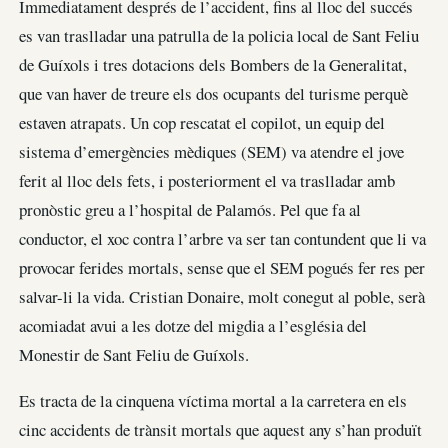
Immediatament després de l’accident, fins al lloc del succés
es van traslladar una patrulla de la policia local de Sant Feliu
de Guíxols i tres dotacions dels Bombers de la Generalitat,
que van haver de treure els dos ocupants del turisme perquè
estaven atrapats. Un cop rescatat el copilot, un equip del
sistema d’emergències mèdiques (SEM) va atendre el jove
ferit al lloc dels fets, i posteriorment el va traslladar amb
pronòstic greu a l’hospital de Palamós. Pel que fa al
conductor, el xoc contra l’arbre va ser tan contundent que li va
provocar ferides mortals, sense que el SEM pogués fer res per
salvar-li la vida. Cristian Donaire, molt conegut al poble, serà
acomiadat avui a les dotze del migdia a l’església del
Monestir de Sant Feliu de Guíxols.
Es tracta de la cinquena víctima mortal a la carretera en els
cinc accidents de trànsit mortals que aquest any s’han produït