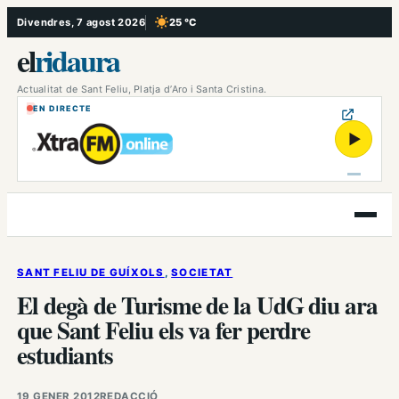
Vés
Divendres, 7 agost 2026
25 °C
, Cel serè
al
el
ridaura
contingut
Actualitat de Sant Feliu, Platja d’Aro i Santa Cristina.
EN DIRECTE
▶
Obre
el
menú
SANT FELIU DE GUÍXOLS
, 
SOCIETAT
El degà de Turisme de la UdG diu ara
que Sant Feliu els va fer perdre
estudiants
19 GENER 2012
REDACCIÓ