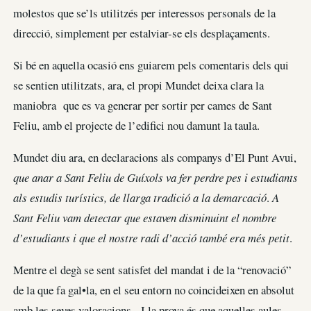
molestos que se’ls utilitzés per interessos personals de la
direcció, simplement per estalviar-se els desplaçaments.
Si bé en aquella ocasió ens guiarem pels comentaris dels qui
se sentien utilitzats, ara, el propi Mundet deixa clara la
maniobra que es va generar per sortir per cames de Sant
Feliu, amb el projecte de l’edifici nou damunt la taula.
Mundet diu ara, en declaracions als companys d’El Punt Avui,
que anar a Sant Feliu de Guíxols va fer perdre pes i estudiants
als estudis turístics, de llarga tradició a la demarcació
.
A
Sant Feliu vam detectar que estaven disminuint el nombre
d’estudiants i que el nostre radi d’acció també era més petit
.
Mentre el degà se sent satisfet del mandat i de la “renovació”
de la que fa gal•la, en el seu entorn no coincideixen en absolut
amb les seves valoracions. I la prova és que aquelles aules