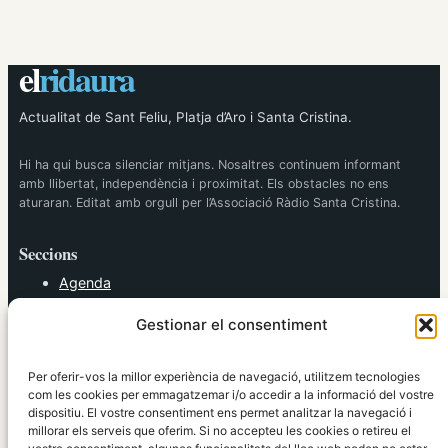
el
ridaura
Actualitat de Sant Feliu, Platja d’Aro i Santa Cristina.
Hi ha qui busca silenciar mitjans. Nosaltres continuem informant
amb llibertat, independència i proximitat. Els obstacles no ens
aturaran. Editat amb orgull per l’Associació Ràdio Santa Cristina.
Seccions
Agenda
Cultura
Gestionar el consentiment
Diversos
Esports
Política
Per oferir-vos la millor experiència de navegació, utilitzem tecnologies
Societat
com les cookies per emmagatzemar i/o accedir a la informació del vostre
dispositiu. El vostre consentiment ens permet analitzar la navegació i
Tendències
millorar els serveis que oferim. Si no accepteu les cookies o retireu el