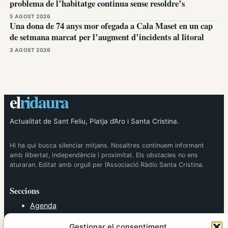
problema de l’habitatge continua sense resoldre’s
5 AGOST 2026
Una dona de 74 anys mor ofegada a Cala Maset en un cap
de setmana marcat per l’augment d’incidents al litoral
3 AGOST 2026
el
ridaura
Actualitat de Sant Feliu, Platja d’Aro i Santa Cristina.
Hi ha qui busca silenciar mitjans. Nosaltres continuem informant
amb llibertat, independència i proximitat. Els obstacles no ens
aturaran. Editat amb orgull per l’Associació Ràdio Santa Cristina.
Seccions
Agenda
Cultura
Gestionar el consentiment
Diversos