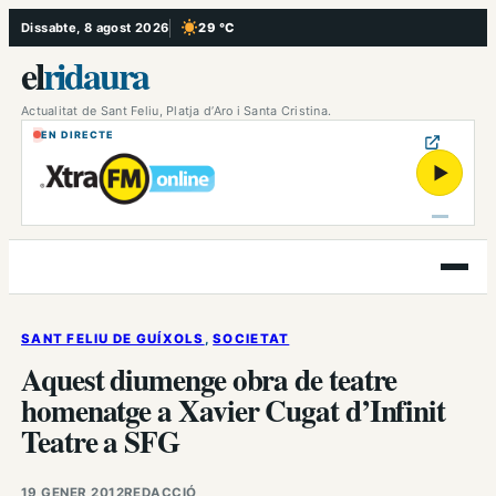
Vés
Dissabte, 8 agost 2026
29 °C
, Cel serè
al
el
ridaura
contingut
Actualitat de Sant Feliu, Platja d’Aro i Santa Cristina.
EN DIRECTE
▶
Obre
el
menú
SANT FELIU DE GUÍXOLS
, 
SOCIETAT
Aquest diumenge obra de teatre
homenatge a Xavier Cugat d’Infinit
Teatre a SFG
19 GENER 2012
REDACCIÓ