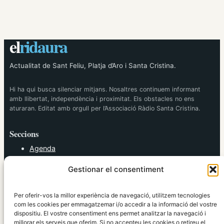
el
ridaura
Actualitat de Sant Feliu, Platja d’Aro i Santa Cristina.
Hi ha qui busca silenciar mitjans. Nosaltres continuem informant
amb llibertat, independència i proximitat. Els obstacles no ens
aturaran. Editat amb orgull per l’Associació Ràdio Santa Cristina.
Seccions
Agenda
Cultura
Gestionar el consentiment
Diversos
Esports
Política
Per oferir-vos la millor experiència de navegació, utilitzem tecnologies
Societat
com les cookies per emmagatzemar i/o accedir a la informació del vostre
dispositiu. El vostre consentiment ens permet analitzar la navegació i
Tendències
millorar els serveis que oferim. Si no accepteu les cookies o retireu el