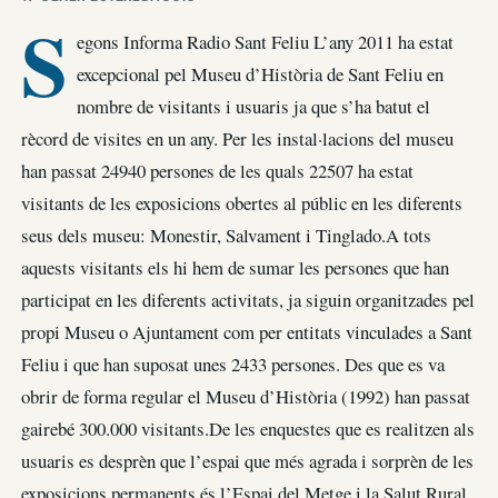
S
egons Informa Radio Sant Feliu L’any 2011 ha estat
excepcional pel Museu d’Història de Sant Feliu en
nombre de visitants i usuaris ja que s’ha batut el
rècord de visites en un any. Per les instal·lacions del museu
han passat 24940 persones de les quals 22507 ha estat
visitants de les exposicions obertes al públic en les diferents
seus dels museu: Monestir, Salvament i Tinglado.A tots
aquests visitants els hi hem de sumar les persones que han
participat en les diferents activitats, ja siguin organitzades pel
propi Museu o Ajuntament com per entitats vinculades a Sant
Feliu i que han suposat unes 2433 persones. Des que es va
obrir de forma regular el Museu d’Història (1992) han passat
gairebé 300.000 visitants.De les enquestes que es realitzen als
usuaris es desprèn que l’espai que més agrada i sorprèn de les
exposicions permanents és l’Espai del Metge i la Salut Rural