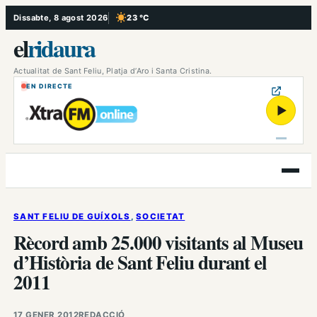
Vés
Dissabte, 8 agost 2026
23 °C
, Cel serè
al
el
ridaura
contingut
Actualitat de Sant Feliu, Platja d’Aro i Santa Cristina.
EN DIRECTE
▶
Obre
el
menú
SANT FELIU DE GUÍXOLS
, 
SOCIETAT
Rècord amb 25.000 visitants al Museu
d’Història de Sant Feliu durant el
2011
17 GENER 2012
REDACCIÓ