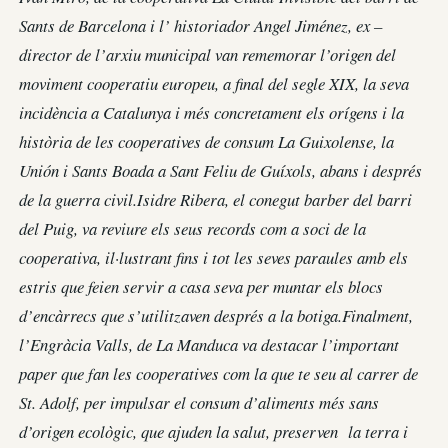
Sants de Barcelona i l’ historiador Angel Jiménez, ex –
director de l’arxiu municipal van rememorar l’origen del
moviment cooperatiu europeu, a final del segle XIX, la seva
incidència a Catalunya i més concretament els orígens i la
història de les cooperatives de consum La Guixolense, la
Unión i Sants Boada a Sant Feliu de Guíxols, abans i després
de la guerra civil.Isidre Ribera, el conegut barber del barri
del Puig, va reviure els seus records com a soci de la
cooperativa, il·lustrant fins i tot les seves paraules amb els
estris que feien servir a casa seva per muntar els blocs
d’encàrrecs que s’utilitzaven després a la botiga.Finalment,
l’Engràcia Valls, de La Manduca va destacar l’important
paper que fan les cooperatives com la que te seu al carrer de
St. Adolf, per impulsar el consum d’aliments més sans
d’origen ecològic, que ajuden la salut, preserven la terra i