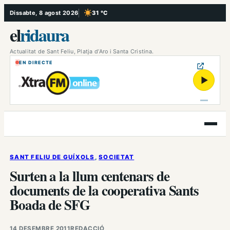
Vés
Dissabte, 8 agost 2026
31 °C
, Cel serè
al
el
ridaura
contingut
Actualitat de Sant Feliu, Platja d’Aro i Santa Cristina.
EN DIRECTE
▶
Obre
el
menú
SANT FELIU DE GUÍXOLS
, 
SOCIETAT
Surten a la llum centenars de
documents de la cooperativa Sants
Boada de SFG
14 DESEMBRE 2011
REDACCIÓ