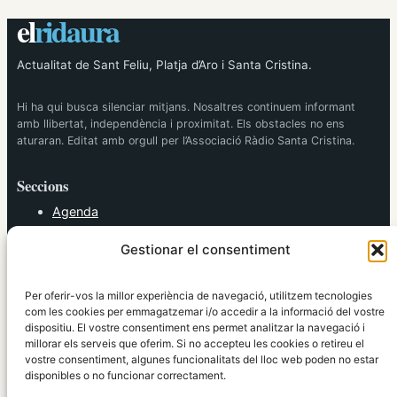
el
ridaura
Actualitat de Sant Feliu, Platja d’Aro i Santa Cristina.
Hi ha qui busca silenciar mitjans. Nosaltres continuem informant
amb llibertat, independència i proximitat. Els obstacles no ens
aturaran. Editat amb orgull per l’Associació Ràdio Santa Cristina.
Seccions
Agenda
Cultura
Gestionar el consentiment
Diversos
Esports
Política
Per oferir-vos la millor experiència de navegació, utilitzem tecnologies
Societat
com les cookies per emmagatzemar i/o accedir a la informació del vostre
dispositiu. El vostre consentiment ens permet analitzar la navegació i
Tendències
millorar els serveis que oferim. Si no accepteu les cookies o retireu el
vostre consentiment, algunes funcionalitats del lloc web poden no estar
elRidaura.com
disponibles o no funcionar correctament.