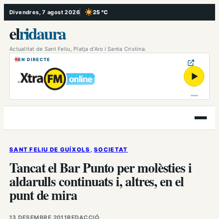
Vés
Divendres, 7 agost 2026
25 °C
, Cel serè
al
el
ridaura
contingut
Actualitat de Sant Feliu, Platja d’Aro i Santa Cristina.
EN DIRECTE
▶
Obre
el
menú
SANT FELIU DE GUÍXOLS
, 
SOCIETAT
Tancat el Bar Punto per molèsties i
aldarulls continuats i, altres, en el
punt de mira
13 DESEMBRE 2011
REDACCIÓ