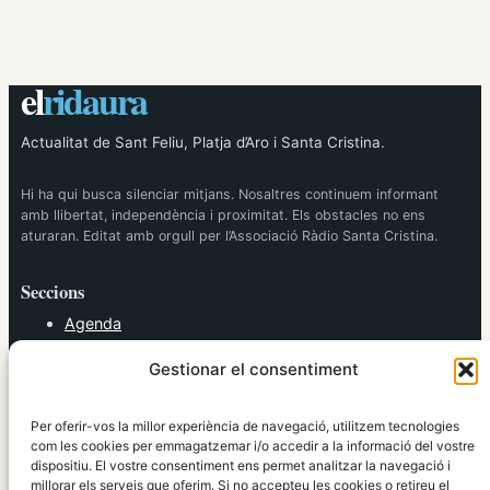
el
ridaura
Actualitat de Sant Feliu, Platja d’Aro i Santa Cristina.
Hi ha qui busca silenciar mitjans. Nosaltres continuem informant
amb llibertat, independència i proximitat. Els obstacles no ens
aturaran. Editat amb orgull per l’Associació Ràdio Santa Cristina.
Seccions
Agenda
Cultura
Gestionar el consentiment
Diversos
Esports
Política
Per oferir-vos la millor experiència de navegació, utilitzem tecnologies
Societat
com les cookies per emmagatzemar i/o accedir a la informació del vostre
dispositiu. El vostre consentiment ens permet analitzar la navegació i
Tendències
millorar els serveis que oferim. Si no accepteu les cookies o retireu el