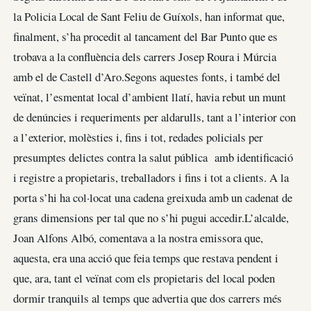
la Policia Local de Sant Feliu de Guíxols, han informat que,
finalment, s’ha procedit al tancament del Bar Punto que es
trobava a la confluència dels carrers Josep Roura i Múrcia
amb el de Castell d’Aro.Segons aquestes fonts, i també del
veïnat, l’esmentat local d’ambient llatí, havia rebut un munt
de denúncies i requeriments per aldarulls, tant a l’interior con
a l’exterior, molèsties i, fins i tot, redades policials per
presumptes delictes contra la salut pública amb identificació
i registre a propietaris, treballadors i fins i tot a clients. A la
porta s’hi ha col·locat una cadena greixuda amb un cadenat de
grans dimensions per tal que no s’hi pugui accedir.L’alcalde,
Joan Alfons Albó, comentava a la nostra emissora que,
aquesta, era una acció que feia temps que restava pendent i
que, ara, tant el veïnat com els propietaris del local poden
dormir tranquils al temps que advertia que dos carrers més