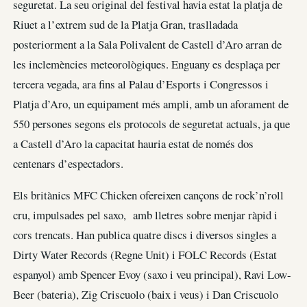
seguretat. La seu original del festival havia estat la platja de
Riuet a l’extrem sud de la Platja Gran, traslladada
posteriorment a la Sala Polivalent de Castell d’Aro arran de
les inclemències meteorològiques. Enguany es desplaça per
tercera vegada, ara fins al Palau d’Esports i Congressos i
Platja d’Aro, un equipament més ampli, amb un aforament de
550 persones segons els protocols de seguretat actuals, ja que
a Castell d’Aro la capacitat hauria estat de només dos
centenars d’espectadors.
Els britànics MFC Chicken ofereixen cançons de rock’n’roll
cru, impulsades pel saxo, amb lletres sobre menjar ràpid i
cors trencats. Han publica quatre discs i diversos singles a
Dirty Water Records (Regne Unit) i FOLC Records (Estat
espanyol) amb Spencer Evoy (saxo i veu principal), Ravi Low-
Beer (bateria), Zig Criscuolo (baix i veus) i Dan Criscuolo