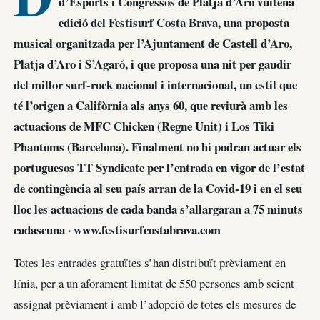
d’Esports i Congressos de Platja d’Aro vuitena
edició del Festisurf Costa Brava, una proposta
musical organitzada per l’Ajuntament de Castell d’Aro,
Platja d’Aro i S’Agaró, i que proposa una nit per gaudir
del millor surf-rock nacional i internacional, un estil que
té l’origen a Califòrnia als anys 60, que reviurà amb les
actuacions de MFC Chicken (Regne Unit) i Los Tiki
Phantoms (Barcelona). Finalment no hi podran actuar els
portuguesos TT Syndicate per l’entrada en vigor de l’estat
de contingència al seu país arran de la Covid-19 i en el seu
lloc les actuacions de cada banda s’allargaran a 75 minuts
cadascuna · www.festisurfcostabrava.com
Totes les entrades gratuïtes s’han distribuït prèviament en
línia, per a un aforament limitat de 550 persones amb seient
assignat prèviament i amb l’adopció de totes els mesures de