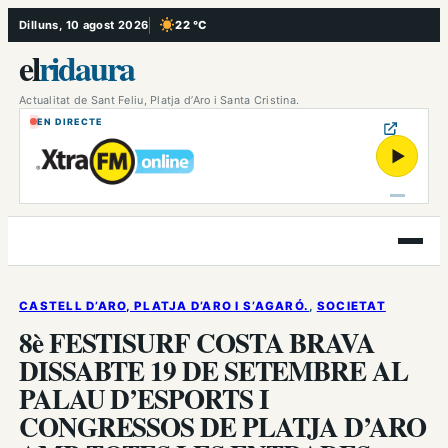
Vés
Dilluns, 10 agost 2026
22 °C
, Cel serè
al
el
ridaura
contingut
Actualitat de Sant Feliu, Platja d’Aro i Santa Cristina.
EN DIRECTE
▶
Obre
el
menú
CASTELL D’ARO, PLATJA D’ARO I S’AGARÓ.
, 
SOCIETAT
8è FESTISURF COSTA BRAVA
DISSABTE 19 DE SETEMBRE AL
PALAU D’ESPORTS I
CONGRESSOS DE PLATJA D’ARO