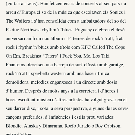
(guitarra i veus). Han fet centenars de concerts al seu país i a
arreu d’Europa el so de la música que escoltaven els Sonics i
The Wailers i s’han consolidat com a ambaixadors del so del
Pacific Northwest rhythm’n’blues. Enguany celebren el desè
aniversari amb un nou àlbum i 14 temes de rock’n’roll, frat-
rock i rhythm’n’blues amb títols com KFC Called The Cops
On Em, Breakfast ‘Taters’ i Fuck You, Me. Los Tiki
Phantoms ofereixen una barreja de surf clàssic amb garatge,
rock’n’roll i spaghetti western amb una base rítmica
demolidora, melodies enganxoses i un directe amb dosis
d’humor. Després de molts anys a la carretera i d’hores i
hores escoltant música d’altres artistes ha volgut gravar en el
seu darrer disc, i sota la seva perspectiva, algunes de les seves
cançons preferides, d’influències i estils prou variades:
Blondie, Alaska y Dinarama, Rocío Jurado o Roy Orbison,
entre d’altres.