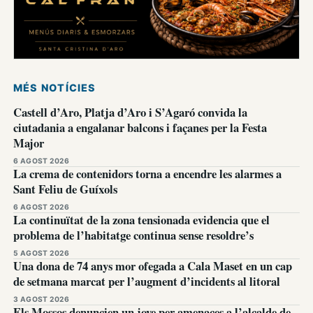
MÉS NOTÍCIES
Castell d’Aro, Platja d’Aro i S’Agaró convida la
ciutadania a engalanar balcons i façanes per la Festa
Major
6 AGOST 2026
La crema de contenidors torna a encendre les alarmes a
Sant Feliu de Guíxols
6 AGOST 2026
La continuïtat de la zona tensionada evidencia que el
problema de l’habitatge continua sense resoldre’s
5 AGOST 2026
Una dona de 74 anys mor ofegada a Cala Maset en un cap
de setmana marcat per l’augment d’incidents al litoral
3 AGOST 2026
Els Mossos denuncien un jove per amenaces a l’alcalde de