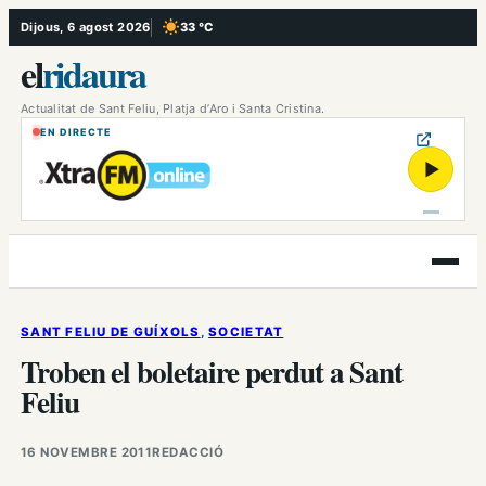
Vés
Dijous, 6 agost 2026
33 °C
, Cel serè
al
el
ridaura
contingut
Actualitat de Sant Feliu, Platja d’Aro i Santa Cristina.
EN DIRECTE
▶
Obre
el
menú
SANT FELIU DE GUÍXOLS
, 
SOCIETAT
Troben el boletaire perdut a Sant
Feliu
16 NOVEMBRE 2011
REDACCIÓ