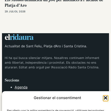
Platja d’Aro
29 JULIOL 2026
el
ridaura
Actualitat de Sant Feliu, Platja d’Aro i Santa Cristina.
Hi ha qui busca silenciar mitjans. Nosaltres continuem informant
amb llibertat, independència i proximitat. Els obstacles no ens
aturaran. Editat amb orgull per l’Associació Ràdio Santa Cristina.
Seccions
Agenda
Cultura
Gestionar el consentiment
Diversos
Esports
Política
Per oferir-vos la millor experiència de navegació, utilitzem tecnologies