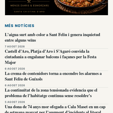
MÉS NOTÍCIES
L’aigua surt amb color a Sant Feliu i genera inquietud
entre alguns veïns
7 AGOST 2026
Castell d’Aro, Platja d’Aro i S’Agaró convida la
ciutadania a engalanar balcons i façanes per la Festa
Major
6 AGOST 2026
La crema de contenidors torna a encendre les alarmes a
Sant Feliu de Guíxols
6 AGOST 2026
La continuïtat de la zona tensionada evidencia que el
problema de l’habitatge continua sense resoldre’s
5 AGOST 2026
Una dona de 74 anys mor ofegada a Cala Maset en un cap
de setmana marcat per l’augment d’incidents al litoral