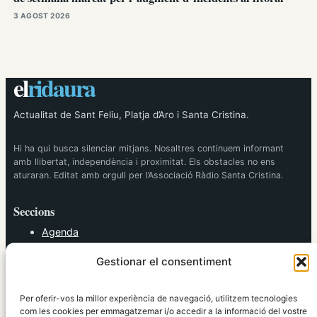
3 AGOST 2026
el
ridaura
Actualitat de Sant Feliu, Platja d’Aro i Santa Cristina.
Hi ha qui busca silenciar mitjans. Nosaltres continuem informant
amb llibertat, independència i proximitat. Els obstacles no ens
aturaran. Editat amb orgull per l’Associació Ràdio Santa Cristina.
Seccions
Agenda
Cultura
Gestionar el consentiment
Diversos
Esports
Política
Per oferir-vos la millor experiència de navegació, utilitzem tecnologies
Societat
com les cookies per emmagatzemar i/o accedir a la informació del vostre