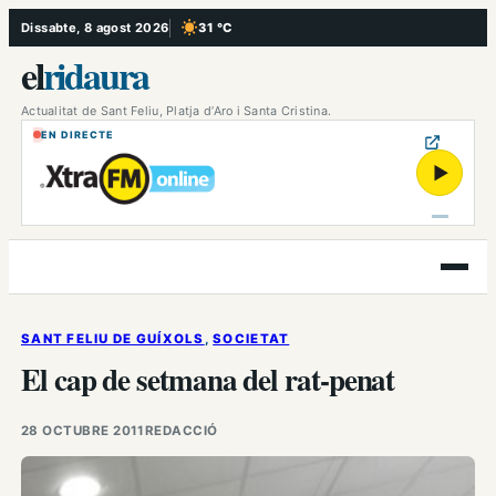
Vés
Dissabte, 8 agost 2026
31 °C
, Cel serè
al
el
ridaura
contingut
Actualitat de Sant Feliu, Platja d’Aro i Santa Cristina.
EN DIRECTE
▶
Obre
el
menú
SANT FELIU DE GUÍXOLS
, 
SOCIETAT
El cap de setmana del rat-penat
28 OCTUBRE 2011
REDACCIÓ