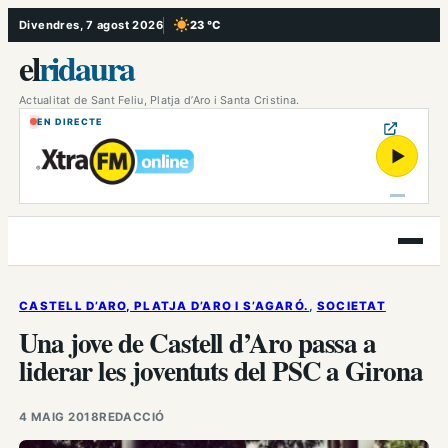
Vés
Divendres, 7 agost 2026
23 °C
, Cel serè
al
el
ridaura
contingut
Actualitat de Sant Feliu, Platja d’Aro i Santa Cristina.
EN DIRECTE
▶
Obre
el
menú
CASTELL D’ARO, PLATJA D’ARO I S’AGARÓ.
, 
SOCIETAT
Una jove de Castell d’Aro passa a
liderar les joventuts del PSC a Girona
4 MAIG 2018
REDACCIÓ