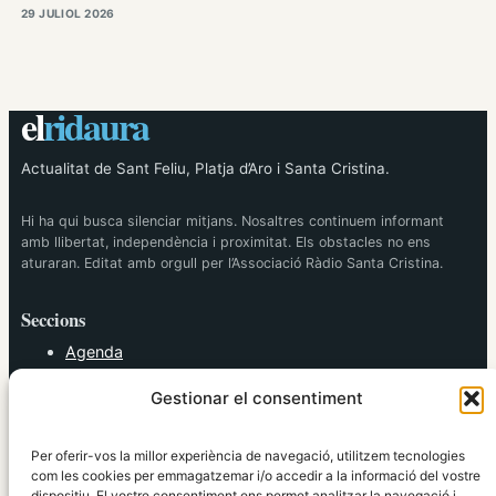
29 JULIOL 2026
el
ridaura
Actualitat de Sant Feliu, Platja d’Aro i Santa Cristina.
Hi ha qui busca silenciar mitjans. Nosaltres continuem informant
amb llibertat, independència i proximitat. Els obstacles no ens
aturaran. Editat amb orgull per l’Associació Ràdio Santa Cristina.
Seccions
Agenda
Cultura
Gestionar el consentiment
Diversos
Esports
Política
Per oferir-vos la millor experiència de navegació, utilitzem tecnologies
Societat
com les cookies per emmagatzemar i/o accedir a la informació del vostre
dispositiu. El vostre consentiment ens permet analitzar la navegació i