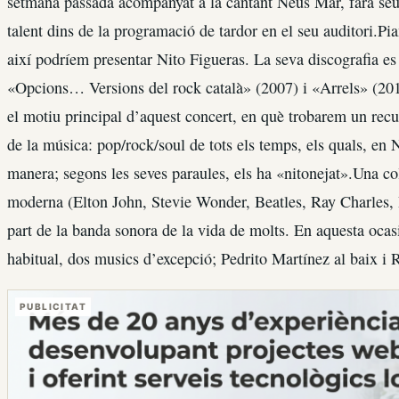
setmana passada acompanyat a la cantant Neus Mar, farà seu l
talent dins de la programació de tardor en el seu auditori.Pia
així podríem presentar Nito Figueras. La seva discografia 
«Opcions… Versions del rock català» (2007) i «Arrels» (2010
el motiu principal d’aquest concert, en què trobarem un recul
de la música: pop/rock/soul de tots els temps, els quals, en N
manera; segons les seves paraules, els ha «nitonejat».Una col
moderna (Elton John, Stevie Wonder, Beatles, Ray Charles, 
part de la banda sonora de la vida de molts. En aquesta ocas
habitual, dos musics d’excepció; Pedrito Martínez al baix i R
PUBLICITAT