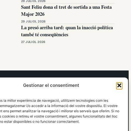
29 JULIOL 2026
Sant Feliu dona el tret de sortida a una Festa
Major 2026
29 JULIOL 2026
La presó arriba tard: quan la inacció política
també té conseqüències
27 JULIOL 2026
elRidaura.com
Gestionar el consentiment
Avís legal
Política de Privacitat
os la millor experiència de navegació, utilitzem tecnologies com les
Política de Cookies
emmagatzemar i/o accedir a la informació del vostre dispositiu. El vostre
Política Editorial
 ens permet analitzar la navegació i millorar els serveis que oferim. Si no
 cookies o retireu el vostre consentiment, algunes funcionalitats del lloc
o estar disponibles o no funcionar correctament.