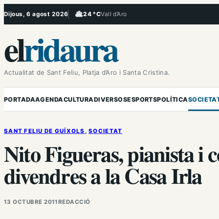
Vés
Dijous, 6 agost 2026
24 °C
Vall d’Aro
, Ennuvolat
al
el
ridaura
contingut
Actualitat de Sant Feliu, Platja d’Aro i Santa Cristina.
PORTADA
AGENDA
CULTURA
DIVERSOS
ESPORTS
POLÍTICA
SOCIETA
SANT FELIU DE GUÍXOLS
, 
SOCIETAT
Nito Figueras, pianista i
divendres a la Casa Irla
13 OCTUBRE 2011
REDACCIÓ