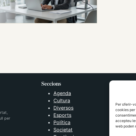
Seccions
Agenda
Cultura
Per oferir-v
Diversos
cookies per 
rtat,
Esports
consentiment
ll per
accepteu les
Política
web poden n
Societat