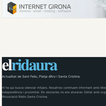
el
ridaura
Actualitat de Sant Feliu, Platja d’Aro i Santa Cristina.
Hi ha qui busca silenciar mitjans. Nosaltres continuem informant amb llibe
independència i proximitat. Els obstacles no ens aturaran. Editat amb orgu
l’Associació Ràdio Santa Cristina.