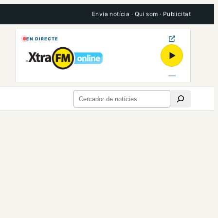
Envia notícia
·
Qui som
·
Publicitat
EN DIRECTE
▶
Cerca