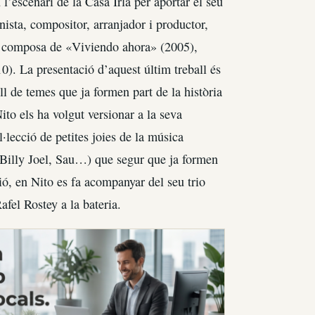
’escenari de la Casa Irla per aportar el seu
nista, compositor, arranjador i productor,
es composa de «Viviendo ahora» (2005),
). La presentació d’aquest últim treball és
l de temes que ja formen part de la història
ito els ha volgut versionar a la seva
·lecció de petites joies de la música
Billy Joel, Sau…) que segur que ja formen
ió, en Nito es fa acompanyar del seu trio
afel Rostey a la bateria.