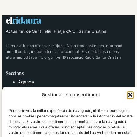
el
ridaura
Actualitat de Sant Feliu, Platja d’Aro i Santa Cristina.
Hi ha qui busca silenciar mitjans. Nosaltres continuem informant
amb llibertat, independència i proximitat. Els obstacles no ens
aturaran. Editat amb orgull per l’Associació Ràdio Santa Cristina.
Seccions
Agenda
Cultura
Gestionar el consentiment
Diversos
Esports
Política
Per oferir-vos la millor experiència de navegació, utilitzem tecnologies
Societat
com les cookies per emmagatzemar i/o accedir a la informació del vostre
dispositiu. El vostre consentiment ens permet analitzar la navegació i
Tendències
millorar els serveis que oferim. Si no accepteu les cookies o retireu el
vostre consentiment, algunes funcionalitats del lloc web poden no estar