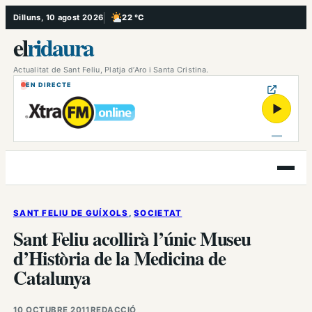
Vés
Dilluns, 10 agost 2026
22 °C
, Poc ennuvolat
al
el
ridaura
contingut
Actualitat de Sant Feliu, Platja d’Aro i Santa Cristina.
EN DIRECTE
▶
Obre
el
menú
SANT FELIU DE GUÍXOLS
, 
SOCIETAT
Sant Feliu acollirà l’únic Museu
d’Història de la Medicina de
Catalunya
10 OCTUBRE 2011
REDACCIÓ