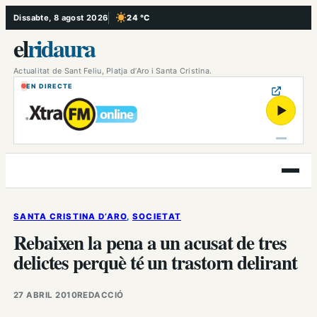
Vés
Dissabte, 8 agost 2026
24 °C
, Cel serè
al
el
ridaura
contingut
Actualitat de Sant Feliu, Platja d’Aro i Santa Cristina.
EN DIRECTE
▶
Obre
el
menú
SANTA CRISTINA D’ARO
, 
SOCIETAT
Rebaixen la pena a un acusat de tres
delictes perquè té un trastorn delirant
27 ABRIL 2010
REDACCIÓ