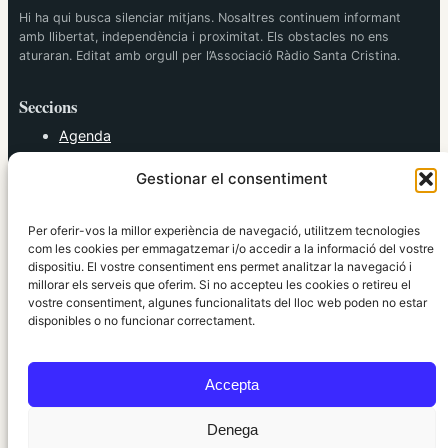
Hi ha qui busca silenciar mitjans. Nosaltres continuem informant
amb llibertat, independència i proximitat. Els obstacles no ens
aturaran. Editat amb orgull per l’Associació Ràdio Santa Cristina.
Seccions
Agenda
Cultura
Gestionar el consentiment
Diversos
Esports
Política
Per oferir-vos la millor experiència de navegació, utilitzem tecnologies
Societat
com les cookies per emmagatzemar i/o accedir a la informació del vostre
dispositiu. El vostre consentiment ens permet analitzar la navegació i
Tendències
millorar els serveis que oferim. Si no accepteu les cookies o retireu el
vostre consentiment, algunes funcionalitats del lloc web poden no estar
elRidaura.com
disponibles o no funcionar correctament.
Avís legal
Política de Privacitat
Accepta
Política de Cookies
Política Editorial
Denega