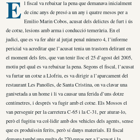
E
l fiscal va rebaixar la pena que demanava inicialment
de cinc anys de presó a un any i quatre mesos per a
Emilio Marín Cobos, acusat dels delictes de furt i ús
de cotxe, lesions amb arma i conducció temerària. En el
judici, que es va fer ahir al jutjat penal número 4, l’informe
pericial va acreditar que l’acusat tenia un trastorn delirant en
el moment dels fets, que van tenir lloc el 25 d’agost del 2005,
motiu pel qual es va rebaixar la pena. Segons el fiscal, l’acusat
va furtar un cotxe a Llofriu, es va dirigir a l’aparcament del
restaurant Les Panolles, de Santa Cristina, on va clavar una
ganivetada a un home i li va causar una ferida d’uns dotze
centímetres, i després va fugir amb el cotxe. Els Mossos el
van perseguir per la carretera C-65 i la C-31, per aturar-lo,
però el fugitiu va col·lidir amb dos vehicles dels agents, sense
que es produïssin ferits, però sí danys materials. El fiscal
demana també una multa de 270 euros per a l’acusat i la