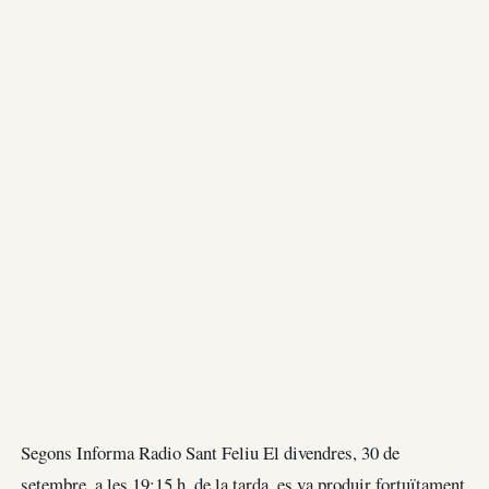
Segons Informa Radio Sant Feliu El divendres, 30 de
setembre, a les 19:15 h. de la tarda, es va produir fortuïtament