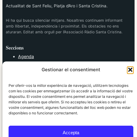
Actualitat de Sant Feliu, Platja d’Aro i Santa Cristina.
Hi ha qui busca silenciar mitjans. Nosaltres continuem informant
amb llibertat, independència i proximitat. Els obstacles no ens
aturaran. Editat amb orgull per l’Associació Ràdio Santa Cristina.
Seccions
Agenda
Cultura
Gestionar el consentiment
Diversos
Esports
Política
Per oferir-vos la millor experiència de navegació, utilitzem tecnologies
Societat
com les cookies per emmagatzemar i/o accedir a la informació del vostre
dispositiu. El vostre consentiment ens permet analitzar la navegació i
Tendències
millorar els serveis que oferim. Si no accepteu les cookies o retireu el
vostre consentiment, algunes funcionalitats del lloc web poden no estar
elRidaura.com
disponibles o no funcionar correctament.
Avís legal
Política de Privacitat
Accepta
Política de Cookies