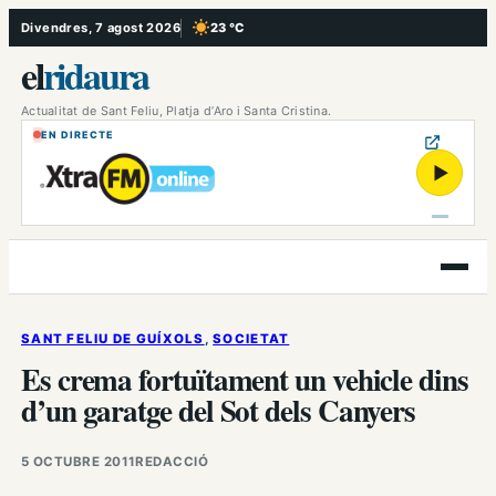
Vés
Divendres, 7 agost 2026
23 °C
, Cel serè
al
el
ridaura
contingut
Actualitat de Sant Feliu, Platja d’Aro i Santa Cristina.
EN DIRECTE
▶
Obre
el
menú
SANT FELIU DE GUÍXOLS
, 
SOCIETAT
Es crema fortuïtament un vehicle dins
d’un garatge del Sot dels Canyers
5 OCTUBRE 2011
REDACCIÓ