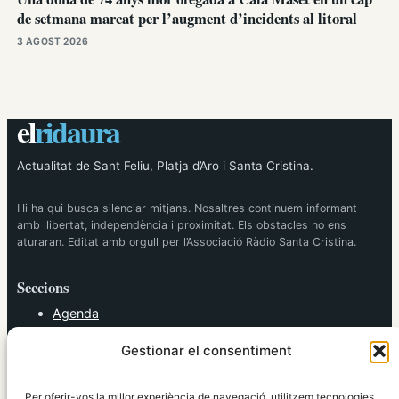
de setmana marcat per l’augment d’incidents al litoral
3 AGOST 2026
el
ridaura
Actualitat de Sant Feliu, Platja d’Aro i Santa Cristina.
Hi ha qui busca silenciar mitjans. Nosaltres continuem informant
amb llibertat, independència i proximitat. Els obstacles no ens
aturaran. Editat amb orgull per l’Associació Ràdio Santa Cristina.
Seccions
Agenda
Cultura
Gestionar el consentiment
Diversos
Esports
Política
Per oferir-vos la millor experiència de navegació, utilitzem tecnologies