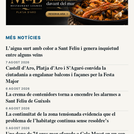
MÉS NOTÍCIES
L’aigua surt amb color a Sant Feliu i genera inquietud
entre alguns veïns
7 AGOST 2026
Castell d’Aro, Platja d’Aro i S’Agaró convida la
ciutadania a engalanar balcons i façanes per la Festa
Major
6 AGOST 2026
La crema de contenidors torna a encendre les alarmes a
Sant Feliu de Guíxols
6 AGOST 2026
La continuïtat de la zona tensionada evidencia que el
problema de l’habitatge continua sense resoldre’s
5 AGOST 2026
Una dona de 74 anys mor ofegada a Cala Maset en un cap