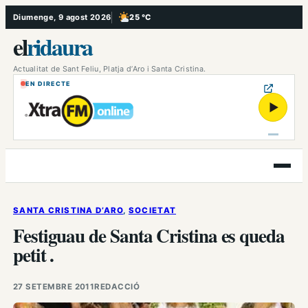
Vés
Diumenge, 9 agost 2026
25 °C
, Poc ennuvolat
al
el
ridaura
contingut
Actualitat de Sant Feliu, Platja d’Aro i Santa Cristina.
EN DIRECTE
▶
Obre
el
menú
SANTA CRISTINA D’ARO
, 
SOCIETAT
Festiguau de Santa Cristina es queda
petit .
27 SETEMBRE 2011
REDACCIÓ