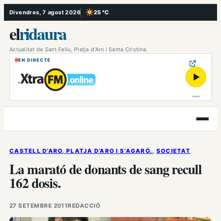
Vés
Divendres, 7 agost 2026
25 °C
, Cel serè
al
el
ridaura
contingut
Actualitat de Sant Feliu, Platja d’Aro i Santa Cristina.
EN DIRECTE
▶
Obre
el
menú
CASTELL D’ARO, PLATJA D’ARO I S’AGARÓ.
, 
SOCIETAT
La marató de donants de sang recull
162 dosis.
27 SETEMBRE 2011
REDACCIÓ