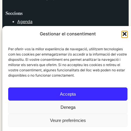
Seccions
Agenda
Cultura
Gestionar el consentiment
Diversos
Esports
Política
Per oferir-vos la millor experiència de navegació, utilitzem tecnologies
Societat
com les cookies per emmagatzemar i/o accedir a la informació del vostre
dispositiu. El vostre consentiment ens permet analitzar la navegació i
Tendències
millorar els serveis que oferim. Si no accepteu les cookies o retireu el
vostre consentiment, algunes funcionalitats del lloc web poden no estar
elRidaura.com
disponibles o no funcionar correctament.
Avís legal
Política de Privacitat
Accepta
Política de Cookies
Política Editorial
Denega
Veure preferències
© 2010 ~ 2026 elRidaura.com · Desenvolupat per
Internet Girona