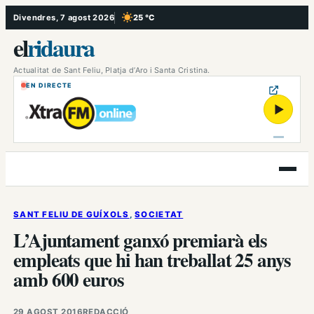
Vés
Divendres, 7 agost 2026
25 °C
, Cel serè
al
el
ridaura
contingut
Actualitat de Sant Feliu, Platja d’Aro i Santa Cristina.
EN DIRECTE
▶
Obre
el
menú
SANT FELIU DE GUÍXOLS
, 
SOCIETAT
L’Ajuntament ganxó premiarà els
empleats que hi han treballat 25 anys
amb 600 euros
29 AGOST 2016
REDACCIÓ