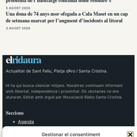
problema de l’habitatge continua sense resoldre’s
5 AGOST 2026
Una dona de 74 anys mor ofegada a Cala Maset en un cap
de setmana marcat per l’augment d’incidents al litoral
3 AGOST 2026
el
ridaura
Actualitat de Sant Feliu, Platja d’Aro i Santa Cristina.
Hi ha qui busca silenciar mitjans. Nosaltres continuem informant
amb llibertat, independència i proximitat. Els obstacles no ens
aturaran. Editat amb orgull per l’Associació Ràdio Santa Cristina.
Seccions
Agenda
Cultura
Gestionar el consentiment
Diversos