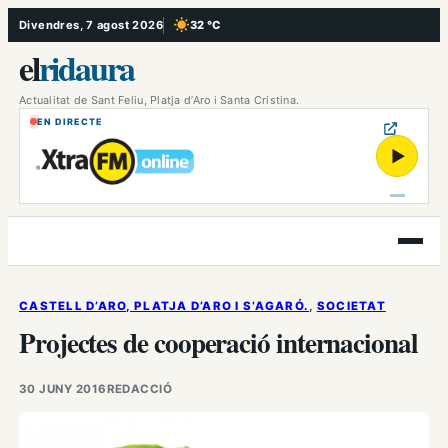
Vés
Divendres, 7 agost 2026
32 °C
, Cel serè
al
el
ridaura
contingut
Actualitat de Sant Feliu, Platja d’Aro i Santa Cristina.
EN DIRECTE
▶
Obre
el
menú
CASTELL D’ARO, PLATJA D’ARO I S’AGARÓ.
, 
SOCIETAT
Projectes de cooperació internacional
30 JUNY 2016
REDACCIÓ