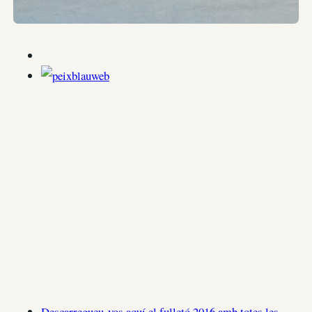
Descarregueu-vos aquí el fulletó 2016 amb totes les