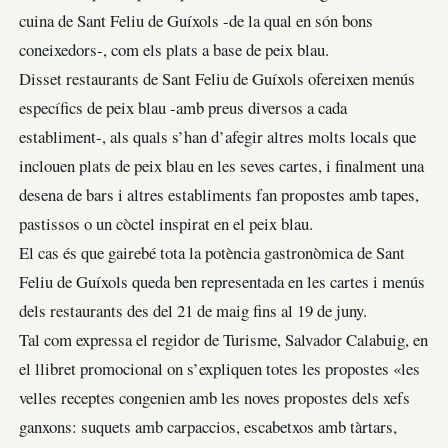
cuina de Sant Feliu de Guíxols -de la qual en són bons
coneixedors-, com els plats a base de peix blau.
Disset restaurants de Sant Feliu de Guíxols ofereixen menús
específics de peix blau -amb preus diversos a cada
establiment-, als quals s’han d’afegir altres molts locals que
inclouen plats de peix blau en les seves cartes, i finalment una
desena de bars i altres establiments fan propostes amb tapes,
pastissos o un còctel inspirat en el peix blau.
El cas és que gairebé tota la potència gastronòmica de Sant
Feliu de Guíxols queda ben representada en les cartes i menús
dels restaurants des del 21 de maig fins al 19 de juny.
Tal com expressa el regidor de Turisme, Salvador Calabuig, en
el llibret promocional on s’expliquen totes les propostes «les
velles receptes congenien amb les noves propostes dels xefs
ganxons: suquets amb carpaccios, escabetxos amb tàrtars,