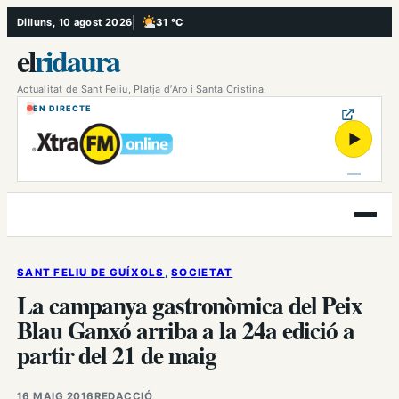
Vés
Dilluns, 10 agost 2026
31 °C
, Poc ennuvolat
al
el
ridaura
contingut
Actualitat de Sant Feliu, Platja d’Aro i Santa Cristina.
EN DIRECTE
▶
Obre
el
menú
SANT FELIU DE GUÍXOLS
, 
SOCIETAT
La campanya gastronòmica del Peix
Blau Ganxó arriba a la 24a edició a
partir del 21 de maig
16 MAIG 2016
REDACCIÓ