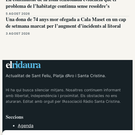
problema de l’habitatge continua sense resoldre’s
5 AGOST 2026
Una dona de 74 anys mor ofegada a Cala Maset en un cap
de setmana marcat per l’augment d’incidents al litoral
3 AGOST 2026
el
ridaura
Actualitat de Sant Feliu, Platja d’Aro i Santa Cristina.
Hi ha qui busca silenciar mitjans. Nosaltres continuem informant
amb llibertat, independència i proximitat. Els obstacles no ens
aturaran. Editat amb orgull per l’Associació Ràdio Santa Cristina.
Seccions
Agenda
Cultura