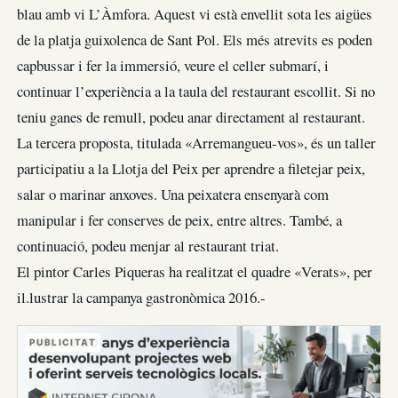
blau amb vi L’Àmfora. Aquest vi està envellit sota les aigües
de la platja guixolenca de Sant Pol. Els més atrevits es poden
capbussar i fer la immersió, veure el celler submarí, i
continuar l’experiència a la taula del restaurant escollit. Si no
teniu ganes de remull, podeu anar directament al restaurant.
La tercera proposta, titulada «Arremangueu-vos», és un taller
participatiu a la Llotja del Peix per aprendre a filetejar peix,
salar o marinar anxoves. Una peixatera ensenyarà com
manipular i fer conserves de peix, entre altres. També, a
continuació, podeu menjar al restaurant triat.
El pintor Carles Piqueras ha realitzat el quadre «Verats», per
il.lustrar la campanya gastronòmica 2016.-
PUBLICITAT