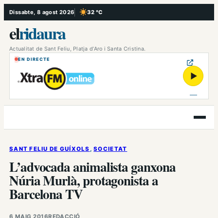
Vés
Dissabte, 8 agost 2026
32 °C
, Cel serè
al
el
ridaura
contingut
Actualitat de Sant Feliu, Platja d’Aro i Santa Cristina.
EN DIRECTE
▶
Obre
el
menú
SANT FELIU DE GUÍXOLS
, 
SOCIETAT
L’advocada animalista ganxona
Núria Murlà, protagonista a
Barcelona TV
6 MAIG 2016
REDACCIÓ