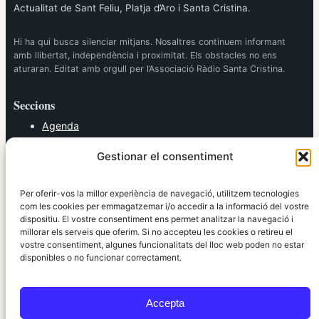
Actualitat de Sant Feliu, Platja d’Aro i Santa Cristina.
Hi ha qui busca silenciar mitjans. Nosaltres continuem informant
amb llibertat, independència i proximitat. Els obstacles no ens
aturaran. Editat amb orgull per l’Associació Ràdio Santa Cristina.
Seccions
Agenda
Cultura
Gestionar el consentiment
Diversos
Esports
Política
Per oferir-vos la millor experiència de navegació, utilitzem tecnologies
Societat
com les cookies per emmagatzemar i/o accedir a la informació del vostre
dispositiu. El vostre consentiment ens permet analitzar la navegació i
Tendències
millorar els serveis que oferim. Si no accepteu les cookies o retireu el
vostre consentiment, algunes funcionalitats del lloc web poden no estar
elRidaura.com
disponibles o no funcionar correctament.
Avís legal
Política de Privacitat
Accepta
Política de Cookies