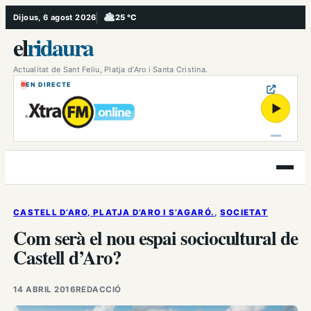
Vés
Dijous, 6 agost 2026
25 °C
, Ennuvolat
al
el
ridaura
contingut
Actualitat de Sant Feliu, Platja d’Aro i Santa Cristina.
EN DIRECTE
▶
Obre
el
menú
CASTELL D’ARO, PLATJA D’ARO I S’AGARÓ.
, 
SOCIETAT
Com serà el nou espai sociocultural de
Castell d’Aro?
14 ABRIL 2016
REDACCIÓ