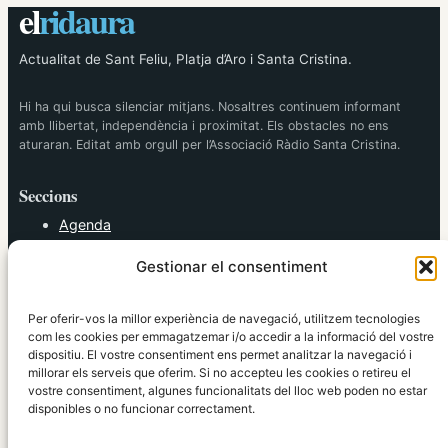
el
ridaura
Actualitat de Sant Feliu, Platja d’Aro i Santa Cristina.
Hi ha qui busca silenciar mitjans. Nosaltres continuem informant
amb llibertat, independència i proximitat. Els obstacles no ens
aturaran. Editat amb orgull per l’Associació Ràdio Santa Cristina.
Seccions
Agenda
Cultura
Gestionar el consentiment
Diversos
Esports
Política
Per oferir-vos la millor experiència de navegació, utilitzem tecnologies
Societat
com les cookies per emmagatzemar i/o accedir a la informació del vostre
dispositiu. El vostre consentiment ens permet analitzar la navegació i
Tendències
millorar els serveis que oferim. Si no accepteu les cookies o retireu el
vostre consentiment, algunes funcionalitats del lloc web poden no estar
elRidaura.com
disponibles o no funcionar correctament.
Avís legal