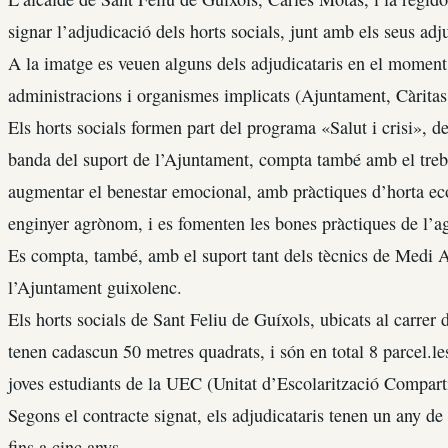
signar l’adjudicació dels horts socials, junt amb els seus adj
A la imatge es veuen alguns dels adjudicataris en el moment 
administracions i organismes implicats (Ajuntament, Càrita
Els horts socials formen part del programa «Salut i crisi», d
banda del suport de l’Ajuntament, compta també amb el trebal
augmentar el benestar emocional, amb pràctiques d’horta eco
enginyer agrònom, i es fomenten les bones pràctiques de l’ag
Es compta, també, amb el suport tant dels tècnics de Medi 
l’Ajuntament guixolenc.
Els horts socials de Sant Feliu de Guíxols, ubicats al carrer 
tenen cadascun 50 metres quadrats, i són en total 8 parcel.le
joves estudiants de la UEC (Unitat d’Escolarització Compart
Segons el contracte signat, els adjudicataris tenen un any de
fins a cinc anys.