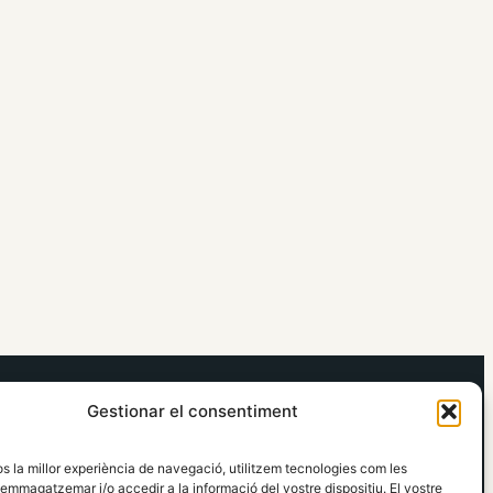
elRidaura.com
Gestionar el consentiment
Avís legal
Política de Privacitat
os la millor experiència de navegació, utilitzem tecnologies com les
Política de Cookies
emmagatzemar i/o accedir a la informació del vostre dispositiu. El vostre