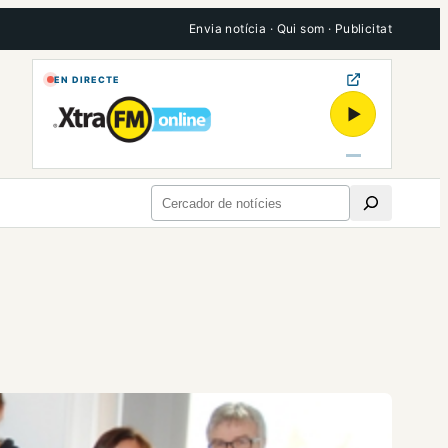
Envia notícia
·
Qui som
·
Publicitat
EN DIRECTE
▶
Cerca