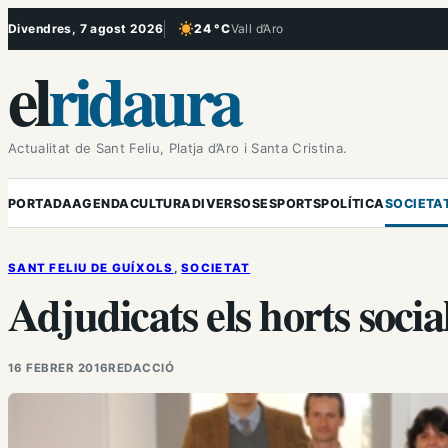
Vés
Divendres, 7 agost 2026
24 °C
Vall d’Aro
, Cel serè
al
el
ridaura
contingut
Actualitat de Sant Feliu, Platja d’Aro i Santa Cristina.
PORTADA
AGENDA
CULTURA
DIVERSOS
ESPORTS
POLÍTICA
SOCIETA
SANT FELIU DE GUÍXOLS
, 
SOCIETAT
Adjudicats els horts socia
16 FEBRER 2016
REDACCIÓ