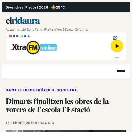
Vés
Divendres, 7 agost 2026
25 °C
, Cel serè
al
el
ridaura
contingut
Actualitat de Sant Feliu, Platja d’Aro i Santa Cristina.
EN DIRECTE
▶
Obre
el
menú
SANT FELIU DE GUÍXOLS
, 
SOCIETAT
Dimarts finalitzen les obres de la
vorera de l’escola l’Estació
15 FEBRER 2016
REDACCIÓ