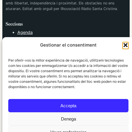
amb llibertat, independència i proximitat. Els obstacles no ens
aturaran. Editat amb orgull per l’Associació Ràdio Santa Cristina.
Seccions
Agenda
Cultura
Gestionar el consentiment
Diversos
Esports
Política
Per oferir-vos la millor experiència de navegació, utilitzem tecnologies
Societat
com les cookies per emmagatzemar i/o accedir a la informació del vostre
dispositiu. El vostre consentiment ens permet analitzar la navegació i
Tendències
millorar els serveis que oferim. Si no accepteu les cookies o retireu el
vostre consentiment, algunes funcionalitats del lloc web poden no estar
elRidaura.com
disponibles o no funcionar correctament.
Avís legal
Política de Privacitat
Accepta
Política de Cookies
Política Editorial
Denega