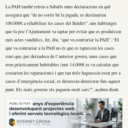
La PAH també retreu a Saballs unes declaracions en què
assegura que “de no sortir bé la jugada, es destinarien
100.000€ a rehabilitar les cases del Baldiri”, uns habitatges
que fa poc l’Ajuntament va tapiar per evitar que es produïssin
més actes vandàlics, fet, diu, “que va contrariar la PAH”. “El
que va contrariar a la PAH no és que es tapiessin les cases
sinó que, per deixadesa de l’anterior govern, unes cases que
eren pràcticament habitables (uns 14.000€ es va calcular que
costarien les reparacions) i que tan útils haguessin estat per a
casos d’emergència social, es deixessin deteriorar fins aquest
punt. Els mals governs els paguem molt cars!”, acaben dient.
PUBLICITAT