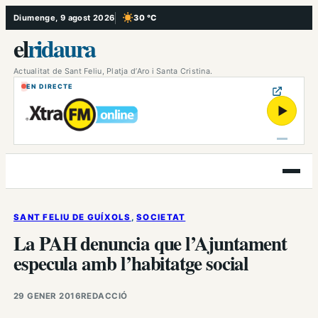
Vés
Diumenge, 9 agost 2026
30 °C
, Cel serè
al
el
ridaura
contingut
Actualitat de Sant Feliu, Platja d’Aro i Santa Cristina.
EN DIRECTE
▶
Obre
el
menú
SANT FELIU DE GUÍXOLS
, 
SOCIETAT
La PAH denuncia que l’Ajuntament
especula amb l’habitatge social
29 GENER 2016
REDACCIÓ