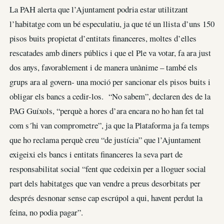
La PAH alerta que l’Ajuntament podria estar utilitzant
l’habitatge com un bé especulatiu, ja que té un llista d’uns 150
pisos buits propietat d’entitats financeres, moltes d’elles
rescatades amb diners públics i que el Ple va votar, fa ara just
dos anys, favorablement i de manera unànime – també els
grups ara al govern- una moció per sancionar els pisos buits i
obligar els bancs a cedir-los. “No sabem”, declaren des de la
PAG Guíxols, “perquè a hores d’ara encara no ho han fet tal
com s´hi van comprometre”, ja que la Plataforma ja fa temps
que ho reclama perquè creu “de justícia” que l’Ajuntament
exigeixi els bancs i entitats financeres la seva part de
responsabilitat social “fent que cedeixin per a lloguer social
part dels habitatges que van vendre a preus desorbitats per
després desnonar sense cap escrúpol a qui, havent perdut la
feina, no podia pagar”.