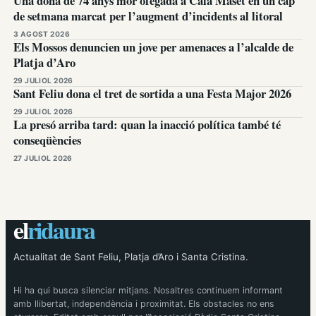
Una dona de 74 anys mor ofegada a Cala Maset en un cap
de setmana marcat per l’augment d’incidents al litoral
3 AGOST 2026
Els Mossos denuncien un jove per amenaces a l’alcalde de
Platja d’Aro
29 JULIOL 2026
Sant Feliu dona el tret de sortida a una Festa Major 2026
29 JULIOL 2026
La presó arriba tard: quan la inacció política també té
conseqüències
27 JULIOL 2026
el
ridaura
Actualitat de Sant Feliu, Platja d’Aro i Santa Cristina.
Hi ha qui busca silenciar mitjans. Nosaltres continuem informant
amb llibertat, independència i proximitat. Els obstacles no ens