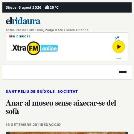
Vés
Dijous, 6 agost 2026
25 °C
, Ennuvolat
al
el
ridaura
contingut
Actualitat de Sant Feliu, Platja d’Aro i Santa Cristina.
EN DIRECTE
▶
Obre
el
menú
SANT FELIU DE GUÍXOLS
, 
SOCIETAT
Anar al museu sense aixecar-se del
sofà
16 SETEMBRE 2011
REDACCIÓ