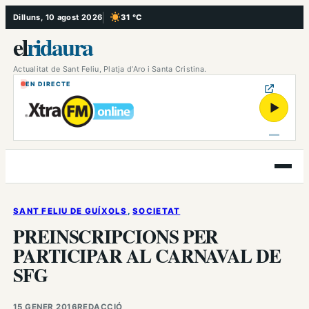
Vés
Dilluns, 10 agost 2026
31 °C
, Cel serè
al
el
ridaura
contingut
Actualitat de Sant Feliu, Platja d’Aro i Santa Cristina.
EN DIRECTE
▶
Obre
el
menú
SANT FELIU DE GUÍXOLS
, 
SOCIETAT
PREINSCRIPCIONS PER
PARTICIPAR AL CARNAVAL DE
SFG
15 GENER 2016
REDACCIÓ