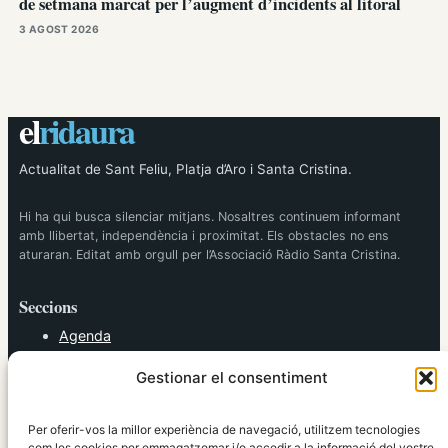
de setmana marcat per l’augment d’incidents al litoral
3 AGOST 2026
el
ridaura
Actualitat de Sant Feliu, Platja d’Aro i Santa Cristina.
Hi ha qui busca silenciar mitjans. Nosaltres continuem informant
amb llibertat, independència i proximitat. Els obstacles no ens
aturaran. Editat amb orgull per l’Associació Ràdio Santa Cristina.
Seccions
Agenda
Cultura
Gestionar el consentiment
Diversos
Esports
Política
Per oferir-vos la millor experiència de navegació, utilitzem tecnologies
Societat
com les cookies per emmagatzemar i/o accedir a la informació del vostre