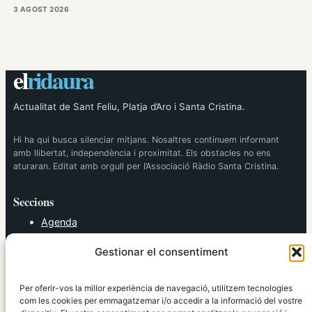
3 AGOST 2026
el
ridaura
Actualitat de Sant Feliu, Platja d’Aro i Santa Cristina.
Hi ha qui busca silenciar mitjans. Nosaltres continuem informant
amb llibertat, independència i proximitat. Els obstacles no ens
aturaran. Editat amb orgull per l’Associació Ràdio Santa Cristina.
Seccions
Agenda
Cultura
Gestionar el consentiment
Diversos
Esports
Política
Per oferir-vos la millor experiència de navegació, utilitzem tecnologies
Societat
com les cookies per emmagatzemar i/o accedir a la informació del vostre