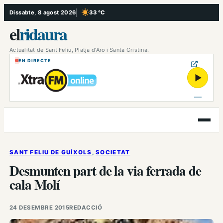
Vés
Dissabte, 8 agost 2026
33 °C
, Cel serè
al
el
ridaura
contingut
Actualitat de Sant Feliu, Platja d’Aro i Santa Cristina.
EN DIRECTE
▶
Obre
el
menú
SANT FELIU DE GUÍXOLS
, 
SOCIETAT
Desmunten part de la via ferrada de
cala Molí
24 DESEMBRE 2015
REDACCIÓ