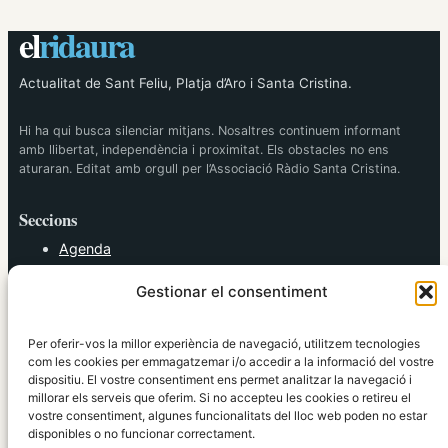
el
ridaura
Actualitat de Sant Feliu, Platja d’Aro i Santa Cristina.
Hi ha qui busca silenciar mitjans. Nosaltres continuem informant
amb llibertat, independència i proximitat. Els obstacles no ens
aturaran. Editat amb orgull per l’Associació Ràdio Santa Cristina.
Seccions
Agenda
Cultura
Gestionar el consentiment
Diversos
Esports
Política
Per oferir-vos la millor experiència de navegació, utilitzem tecnologies
Societat
com les cookies per emmagatzemar i/o accedir a la informació del vostre
dispositiu. El vostre consentiment ens permet analitzar la navegació i
Tendències
millorar els serveis que oferim. Si no accepteu les cookies o retireu el
vostre consentiment, algunes funcionalitats del lloc web poden no estar
elRidaura.com
disponibles o no funcionar correctament.