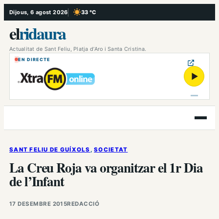
Vés
Dijous, 6 agost 2026
33 °C
, Cel serè
al
el
ridaura
contingut
Actualitat de Sant Feliu, Platja d’Aro i Santa Cristina.
EN DIRECTE
▶
Obre
el
menú
SANT FELIU DE GUÍXOLS
, 
SOCIETAT
La Creu Roja va organitzar el 1r Dia
de l’Infant
17 DESEMBRE 2015
REDACCIÓ