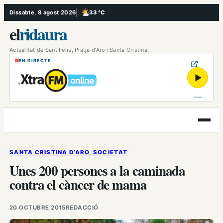
Vés
Dissabte, 8 agost 2026
33 °C
, Poc ennuvolat
al
el
ridaura
contingut
Actualitat de Sant Feliu, Platja d’Aro i Santa Cristina.
EN DIRECTE
▶
Obre
el
menú
SANTA CRISTINA D’ARO
, 
SOCIETAT
Unes 200 persones a la caminada
contra el càncer de mama
20 OCTUBRE 2015
REDACCIÓ