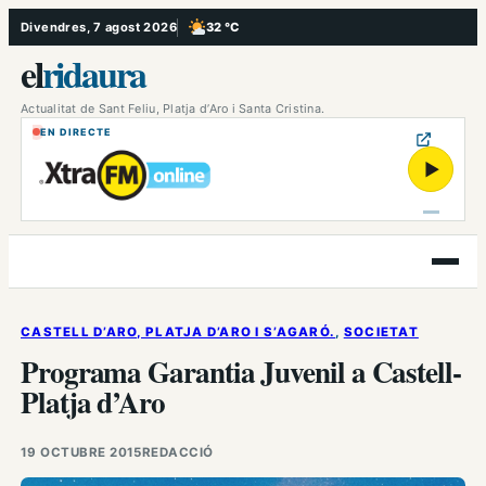
Vés
Divendres, 7 agost 2026
32 °C
, Poc ennuvolat
al
el
ridaura
contingut
Actualitat de Sant Feliu, Platja d’Aro i Santa Cristina.
EN DIRECTE
▶
Obre
el
menú
CASTELL D’ARO, PLATJA D’ARO I S’AGARÓ.
, 
SOCIETAT
Programa Garantia Juvenil a Castell-
Platja d’Aro
19 OCTUBRE 2015
REDACCIÓ