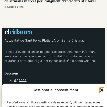
de setmana marcat per l’augment d’incidents al litoral
3 AGOST 2026
el
ridaura
Actualitat de Sant Feliu, Platja d’Aro i Santa Cristina.
Hi ha qui busca silenciar mitjans. Nosaltres continuem informant
amb llibertat, independència i proximitat. Els obstacles no ens
aturaran. Editat amb orgull per l’Associació Ràdio Santa Cristina.
Seccions
Agenda
Cultura
Gestionar el consentiment
Diversos
Esports
Política
Per oferir-vos la millor experiència de navegació, utilitzem tecnologies
Societat
com les cookies per emmagatzemar i/o accedir a la informació del vostre