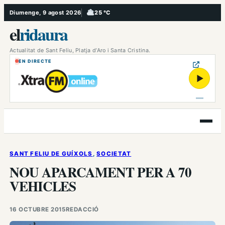
Vés
Diumenge, 9 agost 2026
25 °C
, Ennuvolat
al
el
ridaura
contingut
Actualitat de Sant Feliu, Platja d’Aro i Santa Cristina.
EN DIRECTE
▶
Obre
el
menú
SANT FELIU DE GUÍXOLS
, 
SOCIETAT
NOU APARCAMENT PER A 70
VEHICLES
16 OCTUBRE 2015
REDACCIÓ