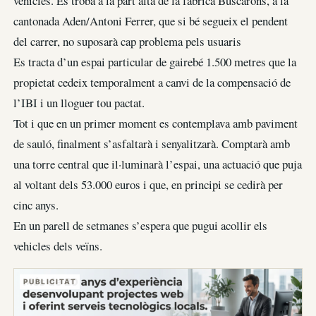
vehicles. Es troba a la part alta de la fàbrica Buscarons, a la
cantonada Aden/Antoni Ferrer, que si bé segueix el pendent
del carrer, no suposarà cap problema pels usuaris
Es tracta d’un espai particular de gairebé 1.500 metres que la
propietat cedeix temporalment a canvi de la compensació de
l’IBI i un lloguer tou pactat.
Tot i que en un primer moment es contemplava amb paviment
de sauló, finalment s’asfaltarà i senyalitzarà. Comptarà amb
una torre central que il·luminarà l’espai, una actuació que puja
al voltant dels 53.000 euros i que, en principi se cedirà per
cinc anys.
En un parell de setmanes s’espera que pugui acollir els
vehicles dels veïns.
PUBLICITAT