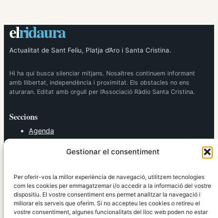
el
ridaura
Actualitat de Sant Feliu, Platja d’Aro i Santa Cristina.
Hi ha qui busca silenciar mitjans. Nosaltres continuem informant
amb llibertat, independència i proximitat. Els obstacles no ens
aturaran. Editat amb orgull per l’Associació Ràdio Santa Cristina.
Seccions
Agenda
Cultura
Gestionar el consentiment
Diversos
Esports
Política
Per oferir-vos la millor experiència de navegació, utilitzem tecnologies
Societat
com les cookies per emmagatzemar i/o accedir a la informació del vostre
dispositiu. El vostre consentiment ens permet analitzar la navegació i
Tendències
millorar els serveis que oferim. Si no accepteu les cookies o retireu el
vostre consentiment, algunes funcionalitats del lloc web poden no estar