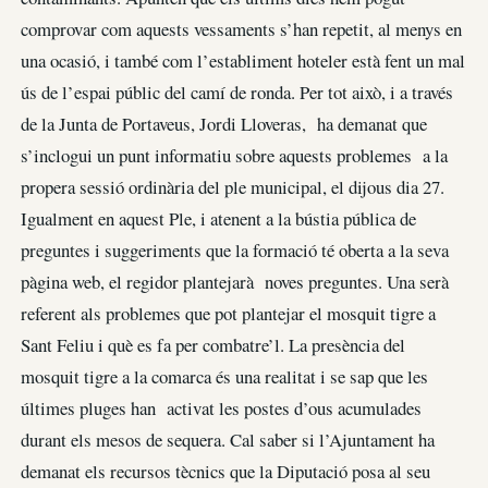
comprovar com aquests vessaments s’han repetit, al menys en
una ocasió, i també com l’establiment hoteler està fent un mal
ús de l’espai públic del camí de ronda. Per tot això, i a través
de la Junta de Portaveus, Jordi Lloveras, ha demanat que
s’inclogui un punt informatiu sobre aquests problemes a la
propera sessió ordinària del ple municipal, el dijous dia 27.
Igualment en aquest Ple, i atenent a la bústia pública de
preguntes i suggeriments que la formació té oberta a la seva
pàgina web, el regidor plantejarà noves preguntes. Una serà
referent als problemes que pot plantejar el mosquit tigre a
Sant Feliu i què es fa per combatre’l. La presència del
mosquit tigre a la comarca és una realitat i se sap que les
últimes pluges han activat les postes d’ous acumulades
durant els mesos de sequera. Cal saber si l’Ajuntament ha
demanat els recursos tècnics que la Diputació posa al seu