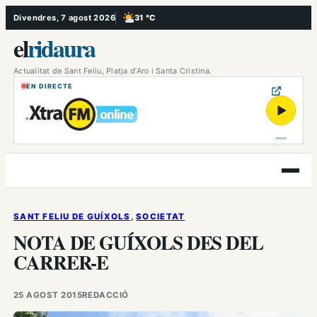
Vés
Divendres, 7 agost 2026
31 °C
, Poc ennuvolat
al
el
ridaura
contingut
Actualitat de Sant Feliu, Platja d’Aro i Santa Cristina.
EN DIRECTE
▶
Obre
el
menú
SANT FELIU DE GUÍXOLS
, 
SOCIETAT
NOTA DE GUÍXOLS DES DEL
CARRER-E
25 AGOST 2015
REDACCIÓ