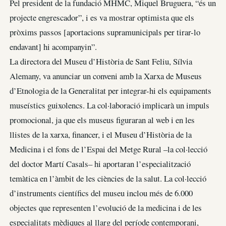
Pel president de la fundació MHMC, Miquel Bruguera, “és un
projecte engrescador”, i es va mostrar optimista que els
pròxims passos [aportacions supramunicipals per tirar-lo
endavant] hi acompanyin”.
La directora del Museu d’Història de Sant Feliu, Sílvia
Alemany, va anunciar un conveni amb la Xarxa de Museus
d’Etnologia de la Generalitat per integrar-hi els equipaments
museístics guixolencs. La col·laboració implicarà un impuls
promocional, ja que els museus figuraran al web i en les
llistes de la xarxa, financer, i el Museu d’Història de la
Medicina i el fons de l’Espai del Metge Rural –la col·lecció
del doctor Martí Casals– hi aportaran l’especialització
temàtica en l’àmbit de les ciències de la salut. La col·lecció
d’instruments científics del museu inclou més de 6.000
objectes que representen l’evolució de la medicina i de les
especialitats mèdiques al llarg del període contemporani,