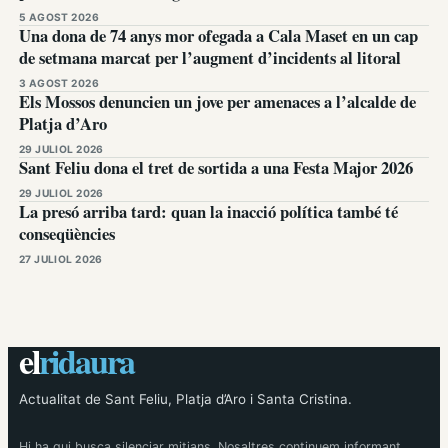
5 AGOST 2026
Una dona de 74 anys mor ofegada a Cala Maset en un cap
de setmana marcat per l’augment d’incidents al litoral
3 AGOST 2026
Els Mossos denuncien un jove per amenaces a l’alcalde de
Platja d’Aro
29 JULIOL 2026
Sant Feliu dona el tret de sortida a una Festa Major 2026
29 JULIOL 2026
La presó arriba tard: quan la inacció política també té
conseqüències
27 JULIOL 2026
el
ridaura
Actualitat de Sant Feliu, Platja d’Aro i Santa Cristina.
Hi ha qui busca silenciar mitjans. Nosaltres continuem informant