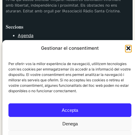
amb llibertat, independència i proximitat. Els obstacles no ens
aturaran. Editat amb orgull per l’Associació Ràdio Santa Cristina.
Seccions
Agenda
Cultura
Gestionar el consentiment
Diversos
Esports
Política
Per oferir-vos la millor experiència de navegació, utilitzem tecnologies
Societat
com les cookies per emmagatzemar i/o accedir a la informació del vostre
dispositiu. El vostre consentiment ens permet analitzar la navegació i
Tendències
millorar els serveis que oferim. Si no accepteu les cookies o retireu el
vostre consentiment, algunes funcionalitats del lloc web poden no estar
elRidaura.com
disponibles o no funcionar correctament.
Avís legal
Política de Privacitat
Accepta
Política de Cookies
Política Editorial
Denega