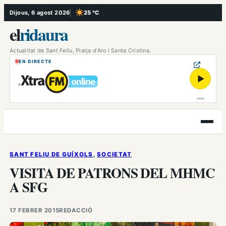
Vés
Dijous, 6 agost 2026
25 °C
, Cel serè
al
el
ridaura
contingut
Actualitat de Sant Feliu, Platja d’Aro i Santa Cristina.
EN DIRECTE
▶
Obre
el
menú
SANT FELIU DE GUÍXOLS
, 
SOCIETAT
VISITA DE PATRONS DEL MHMC
A SFG
17 FEBRER 2015
REDACCIÓ