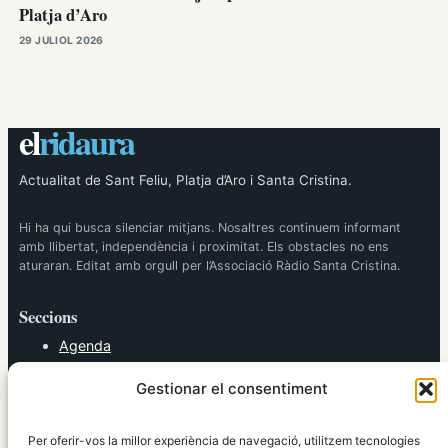
Platja d’Aro
29 JULIOL 2026
el
ridaura
Actualitat de Sant Feliu, Platja d’Aro i Santa Cristina.
Hi ha qui busca silenciar mitjans. Nosaltres continuem informant
amb llibertat, independència i proximitat. Els obstacles no ens
aturaran. Editat amb orgull per l’Associació Ràdio Santa Cristina.
Seccions
Agenda
Cultura
Gestionar el consentiment
Diversos
Esports
Política
Per oferir-vos la millor experiència de navegació, utilitzem tecnologies