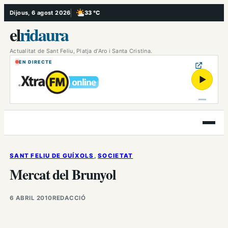
Vés
Dijous, 6 agost 2026
33 °C
, Poc ennuvolat
al
el
ridaura
contingut
Actualitat de Sant Feliu, Platja d’Aro i Santa Cristina.
EN DIRECTE
▶
Obre
el
menú
SANT FELIU DE GUÍXOLS
, 
SOCIETAT
Mercat del Brunyol
6 ABRIL 2010
REDACCIÓ