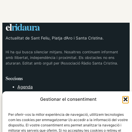
el
ridaura
Actualitat de Sant Feliu, Platja d’Aro i Santa Cristina.
Hi ha qui busca silenciar mitjans. Nosaltres continuem informant
amb llibertat, independència i proximitat. Els obstacles no ens
aturaran. Editat amb orgull per l’Associació Ràdio Santa Cristina.
Seccions
Agenda
Cultura
Gestionar el consentiment
Diversos
Esports
Política
Per oferir-vos la millor experiència de navegació, utilitzem tecnologies
Societat
com les cookies per emmagatzemar i/o accedir a la informació del vostre
dispositiu. El vostre consentiment ens permet analitzar la navegació i
Tendències
millorar els serveis que oferim. Si no accepteu les cookies o retireu el