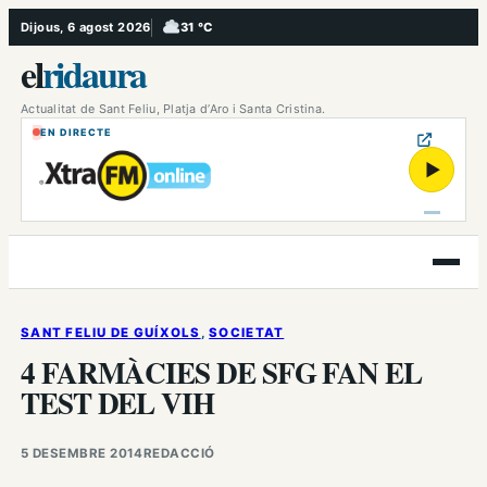
Vés
Dijous, 6 agost 2026
31 °C
, Ennuvolat
al
el
ridaura
contingut
Actualitat de Sant Feliu, Platja d’Aro i Santa Cristina.
EN DIRECTE
▶
Obre
el
menú
SANT FELIU DE GUÍXOLS
, 
SOCIETAT
4 FARMÀCIES DE SFG FAN EL
TEST DEL VIH
5 DESEMBRE 2014
REDACCIÓ