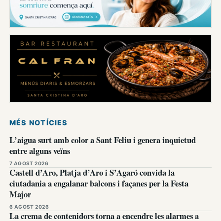
MÉS NOTÍCIES
L’aigua surt amb color a Sant Feliu i genera inquietud
entre alguns veïns
7 AGOST 2026
Castell d’Aro, Platja d’Aro i S’Agaró convida la
ciutadania a engalanar balcons i façanes per la Festa
Major
6 AGOST 2026
La crema de contenidors torna a encendre les alarmes a