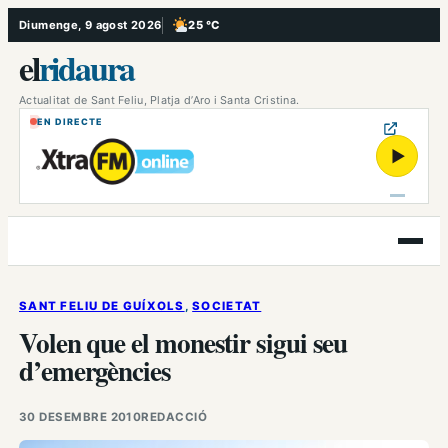
Vés
Diumenge, 9 agost 2026
25 °C
, Poc ennuvolat
al
el
ridaura
contingut
Actualitat de Sant Feliu, Platja d’Aro i Santa Cristina.
EN DIRECTE
▶
Obre
el
menú
SANT FELIU DE GUÍXOLS
, 
SOCIETAT
Volen que el monestir sigui seu
d’emergències
30 DESEMBRE 2010
REDACCIÓ