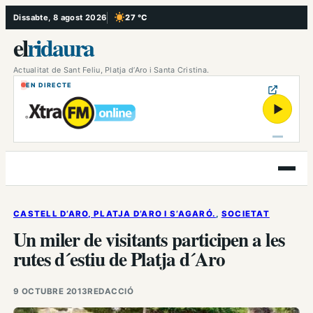
Vés
Dissabte, 8 agost 2026
27 °C
, Cel serè
al
el
ridaura
contingut
Actualitat de Sant Feliu, Platja d’Aro i Santa Cristina.
EN DIRECTE
▶
Obre
el
menú
CASTELL D’ARO, PLATJA D’ARO I S’AGARÓ.
, 
SOCIETAT
Un miler de visitants participen a les
rutes d´estiu de Platja d´Aro
9 OCTUBRE 2013
REDACCIÓ