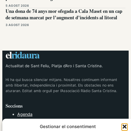
5 AGOST 2026
Una dona de 74 anys mor ofegada a Cala Maset en un cap
de setmana marcat per l’augment d’incidents al litoral
3 AGOST 2026
el
ridaura
Actualitat de Sant Feliu, Platja d’Aro i Santa Cristina.
Hi ha qui busca silenciar mitjans. Nosaltres continuem informant
amb llibertat, independència i proximitat. Els obstacles no ens
aturaran. Editat amb orgull per l’Associació Ràdio Santa Cristina.
Seccions
Agenda
Cultura
Gestionar el consentiment
Diversos