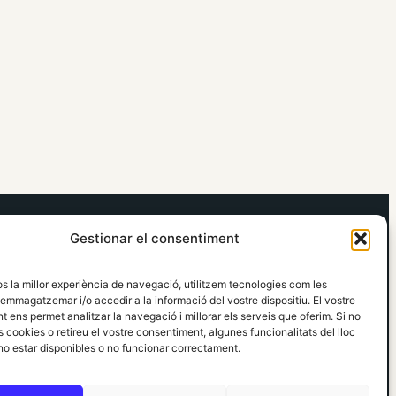
elRidaura.com
Gestionar el consentiment
Avís legal
Política de Privacitat
os la millor experiència de navegació, utilitzem tecnologies com les
Política de Cookies
emmagatzemar i/o accedir a la informació del vostre dispositiu. El vostre
Política Editorial
 ens permet analitzar la navegació i millorar els serveis que oferim. Si no
 cookies o retireu el vostre consentiment, algunes funcionalitats del lloc
o estar disponibles o no funcionar correctament.