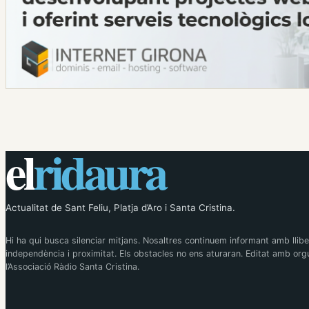
el
ridaura
Actualitat de Sant Feliu, Platja d’Aro i Santa Cristina.
Hi ha qui busca silenciar mitjans. Nosaltres continuem informant amb llibe
independència i proximitat. Els obstacles no ens aturaran. Editat amb orgu
l’Associació Ràdio Santa Cristina.