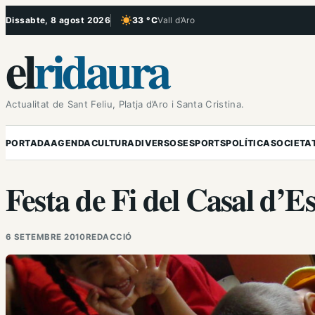
Vés
Dissabte, 8 agost 2026
33 °C
Vall d’Aro
, Cel serè
al
el
ridaura
contingut
Actualitat de Sant Feliu, Platja d’Aro i Santa Cristina.
PORTADA
AGENDA
CULTURA
DIVERSOS
ESPORTS
POLÍTICA
SOCIETA
Festa de Fi del Casal d’E
6 SETEMBRE 2010
REDACCIÓ