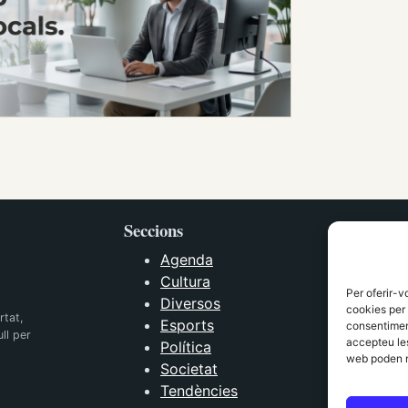
Seccions
Agenda
Cultura
Per oferir-v
Diversos
cookies per 
rtat,
Esports
consentiment
ll per
accepteu les
Política
web poden n
Societat
Tendències