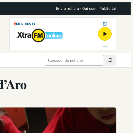
Envia notícia
·
Qui som
·
Publicitat
EN DIRECTE
▶
Cerca
 d’Aro