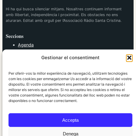
Hi ha qui busca silenciar mitjans. Nosaltres continuem informant
amb llibertat, independència i proximitat. Els obstacles no ens
aturaran. Editat amb orgull per l’Associació Ràdio Santa Cristina.
Seccions
Agenda
Cultura
Gestionar el consentiment
Diversos
Esports
Política
Per oferir-vos la millor experiència de navegació, utilitzem tecnologies
Societat
com les cookies per emmagatzemar i/o accedir a la informació del vostre
dispositiu. El vostre consentiment ens permet analitzar la navegació i
Tendències
millorar els serveis que oferim. Si no accepteu les cookies o retireu el
vostre consentiment, algunes funcionalitats del lloc web poden no estar
elRidaura.com
disponibles o no funcionar correctament.
Avís legal
Política de Privacitat
Accepta
Política de Cookies
Política Editorial
Denega