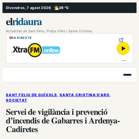
Vés
Divendres, 7 agost 2026
29 °C
, Poc ennuvolat
al
el
ridaura
contingut
Actualitat de Sant Feliu, Platja d’Aro i Santa Cristina.
EN DIRECTE
▶
Obre
el
menú
SANT FELIU DE GUÍXOLS
, 
SANTA CRISTINA D’ARO
, 
SOCIETAT
Servei de vigilància i prevenció
d’incendis de Gabarres i Ardenya-
Cadiretes