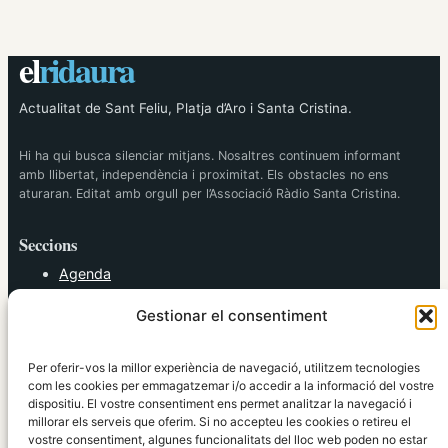
el
ridaura
Actualitat de Sant Feliu, Platja d’Aro i Santa Cristina.
Hi ha qui busca silenciar mitjans. Nosaltres continuem informant
amb llibertat, independència i proximitat. Els obstacles no ens
aturaran. Editat amb orgull per l’Associació Ràdio Santa Cristina.
Seccions
Agenda
Cultura
Gestionar el consentiment
Diversos
Esports
Política
Per oferir-vos la millor experiència de navegació, utilitzem tecnologies
Societat
com les cookies per emmagatzemar i/o accedir a la informació del vostre
dispositiu. El vostre consentiment ens permet analitzar la navegació i
Tendències
millorar els serveis que oferim. Si no accepteu les cookies o retireu el
vostre consentiment, algunes funcionalitats del lloc web poden no estar