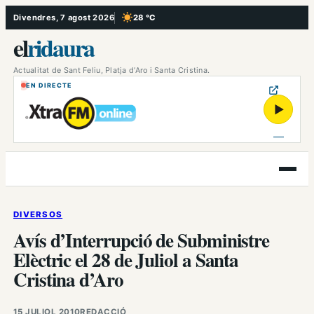
Vés
Divendres, 7 agost 2026
28 °C
, Cel serè
al
el
ridaura
contingut
Actualitat de Sant Feliu, Platja d’Aro i Santa Cristina.
EN DIRECTE
▶
Obre
el
menú
DIVERSOS
Avís d’Interrupció de Subministre
Elèctric el 28 de Juliol a Santa
Cristina d’Aro
15 JULIOL 2010
REDACCIÓ