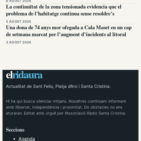
6 AGOST 2026
La continuïtat de la zona tensionada evidencia que el
problema de l’habitatge continua sense resoldre’s
5 AGOST 2026
Una dona de 74 anys mor ofegada a Cala Maset en un cap
de setmana marcat per l’augment d’incidents al litoral
3 AGOST 2026
el
ridaura
Actualitat de Sant Feliu, Platja d’Aro i Santa Cristina.
Hi ha qui busca silenciar mitjans. Nosaltres continuem informant
amb llibertat, independència i proximitat. Els obstacles no ens
aturaran. Editat amb orgull per l’Associació Ràdio Santa Cristina.
Seccions
Agenda