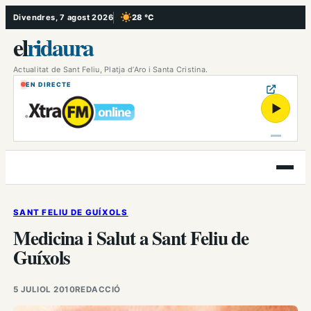
Vés
Divendres, 7 agost 2026
28 °C
, Cel serè
al
el
ridaura
contingut
Actualitat de Sant Feliu, Platja d’Aro i Santa Cristina.
EN DIRECTE
▶
Obre
el
menú
SANT FELIU DE GUÍXOLS
Medicina i Salut a Sant Feliu de
Guíxols
5 JULIOL 2010
REDACCIÓ