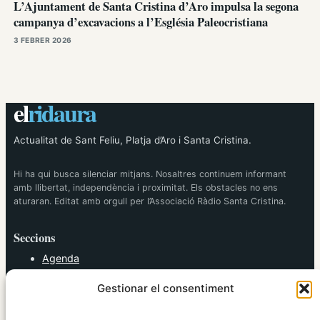
L’Ajuntament de Santa Cristina d’Aro impulsa la segona
campanya d’excavacions a l’Església Paleocristiana
3 FEBRER 2026
el
ridaura
Actualitat de Sant Feliu, Platja d’Aro i Santa Cristina.
Hi ha qui busca silenciar mitjans. Nosaltres continuem informant
amb llibertat, independència i proximitat. Els obstacles no ens
aturaran. Editat amb orgull per l’Associació Ràdio Santa Cristina.
Seccions
Agenda
Cultura
Gestionar el consentiment
Diversos
Esports