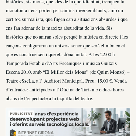
històries, sis mons, que, des de la quotidianitat, trenquen la
monotonia i ens porten per camins inversemblants, amb un
cert toc surrealista, que fugen cap a situacions absurdes i que
ens fan adonar de la mateixa absurditat de la vida. Sis
històries que no aniran soles perquè la música en directe i les
cançons configuraran un univers sonor que serà el món en el
que es construeixen i que els dóna unitat. A les 22.00 h
Temporada Estable d’Arts Escèniques i música Guíxols
Escena 2010, amb “El Millor dels Mons” (de Quim Monzó) –
Teatre eSseLa, a l’ Auditori Municipal. Preu: 15,00 €. Venda
d’entrades: anticipades a l’Oficina de Turisme o dues hores
abans de l’espectacle a la taquilla del teatre.
PUBLICITAT