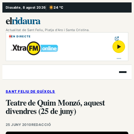
Vés
Dissabte, 8 agost 2026
24 °C
, Cel serè
al
el
ridaura
contingut
Actualitat de Sant Feliu, Platja d’Aro i Santa Cristina.
EN DIRECTE
▶
Obre
el
menú
SANT FELIU DE GUÍXOLS
Teatre de Quim Monzó, aquest
divendres (25 de juny)
25 JUNY 2010
REDACCIÓ