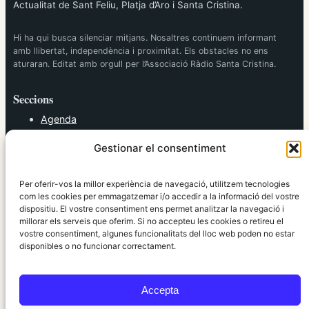
Actualitat de Sant Feliu, Platja d’Aro i Santa Cristina.
Hi ha qui busca silenciar mitjans. Nosaltres continuem informant
amb llibertat, independència i proximitat. Els obstacles no ens
aturaran. Editat amb orgull per l’Associació Ràdio Santa Cristina.
Seccions
Agenda
Cultura
Gestionar el consentiment
Diversos
Esports
Política
Per oferir-vos la millor experiència de navegació, utilitzem tecnologies
Societat
com les cookies per emmagatzemar i/o accedir a la informació del vostre
dispositiu. El vostre consentiment ens permet analitzar la navegació i
Tendències
millorar els serveis que oferim. Si no accepteu les cookies o retireu el
vostre consentiment, algunes funcionalitats del lloc web poden no estar
elRidaura.com
disponibles o no funcionar correctament.
Avís legal
Política de Privacitat
Accepta
Política de Cookies