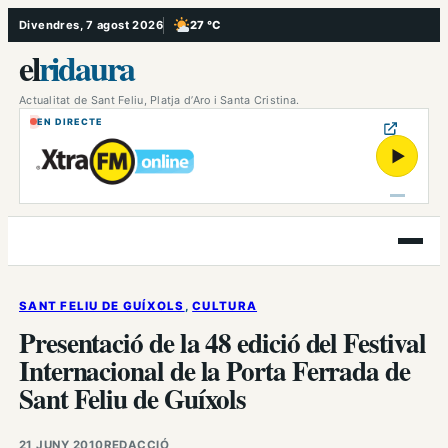
Vés
Divendres, 7 agost 2026
27 °C
, Poc ennuvolat
al
el
ridaura
contingut
Actualitat de Sant Feliu, Platja d’Aro i Santa Cristina.
EN DIRECTE
▶
Obre
el
menú
SANT FELIU DE GUÍXOLS
, 
CULTURA
Presentació de la 48 edició del Festival
Internacional de la Porta Ferrada de
Sant Feliu de Guíxols
21 JUNY 2010
REDACCIÓ