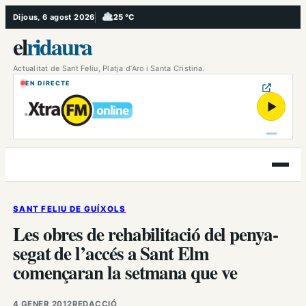
Vés
Dijous, 6 agost 2026
25 °C
, Ennuvolat
al
el
ridaura
contingut
Actualitat de Sant Feliu, Platja d’Aro i Santa Cristina.
EN DIRECTE
▶
Obre
el
menú
SANT FELIU DE GUÍXOLS
Les obres de rehabilitació del penya-
segat de l’accés a Sant Elm
començaran la setmana que ve
4 GENER 2012
REDACCIÓ