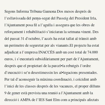
Segons Informa Tribuna Ganxona Dos mesos després de
l’esllavissada del penya-segat del Passeig del President Irla,
l’Ajuntament posa fil a l’agulla i assegura que les obres de
reforçament i rehabilitació s’iniciaran la setmana vinent. Des
del passat 31 d’octubre, l’accés ha estat tallat al trànsit amb
un perímetre de seguretat per als vianants.El projecte ha estat
adjudicat a l’empresa INACCÉS amb un cost total de 74.000
euros, i s’executarà subsidiàriament per part de l’Ajuntament,
després que el propietari de la parcel•la rebutgés l’ordre
d’execució i se’n desestimessin les al•legacions presentades.
Per tal d’aconseguir la màxima coordinació, i coïcidint amb
l’inici de les classes després de les vacances, el proper dilluns
9 de gener està prevista una reunió a l’Ajuntament amb la
direcció i AMPA de l’IES Sant Elm com a principals afectats