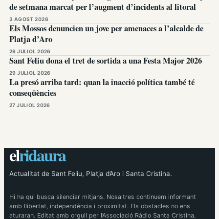
de setmana marcat per l’augment d’incidents al litoral
3 AGOST 2026
Els Mossos denuncien un jove per amenaces a l’alcalde de
Platja d’Aro
29 JULIOL 2026
Sant Feliu dona el tret de sortida a una Festa Major 2026
29 JULIOL 2026
La presó arriba tard: quan la inacció política també té
conseqüències
27 JULIOL 2026
el
ridaura
Actualitat de Sant Feliu, Platja d’Aro i Santa Cristina.
Hi ha qui busca silenciar mitjans. Nosaltres continuem informant
amb llibertat, independència i proximitat. Els obstacles no ens
aturaran. Editat amb orgull per l’Associació Ràdio Santa Cristina.