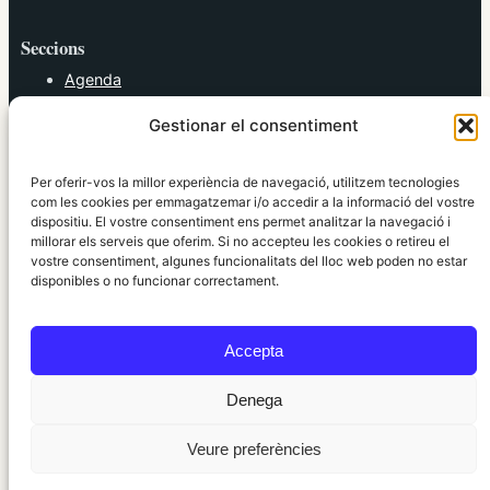
Seccions
Agenda
Cultura
Gestionar el consentiment
Diversos
Esports
Política
Per oferir-vos la millor experiència de navegació, utilitzem tecnologies
Societat
com les cookies per emmagatzemar i/o accedir a la informació del vostre
dispositiu. El vostre consentiment ens permet analitzar la navegació i
Tendències
millorar els serveis que oferim. Si no accepteu les cookies o retireu el
vostre consentiment, algunes funcionalitats del lloc web poden no estar
elRidaura.com
disponibles o no funcionar correctament.
Avís legal
Política de Privacitat
Accepta
Política de Cookies
Política Editorial
Denega
Veure preferències
© 2010 ~ 2026 elRidaura.com · Desenvolupat per
Internet Girona