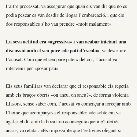
l’altre processat, va assegurar que quan els van dir que no es
podia pescar es van desdir de llogar l’embarcació, i que els
dos responsables s’ho van prendre «molt malament».
La seva actitud era «agressiva» i van acabar iniciant una
discussió amb el seu pare «de pati d’escola»
, va descriure
l’acusat. Com que el seu pare pateix del cor, l’acusat va
intervenir per «posar pau».
Els seus familiars van declarar que el responsable els repetia
amb els braços oberts «on aneu, on aneu?», de forma violenta.
Llavors, sense saber com, l’acusat va començar a forcejar amb
l’home que acompanyava el responsable: «de sobte em va
agafar el dit amb la boca i no aconseguia que me’l deixés
anar», va relatar. «És impossible que l’estigués ofegant si