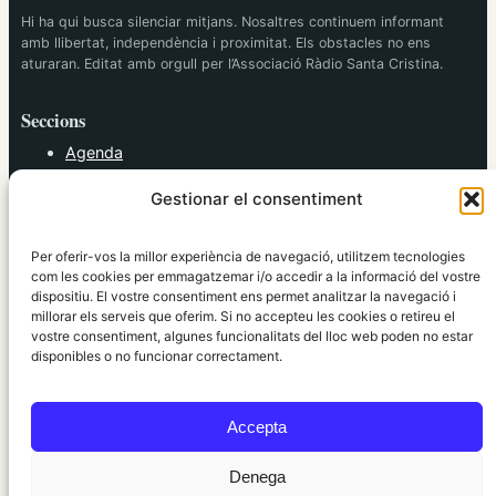
Hi ha qui busca silenciar mitjans. Nosaltres continuem informant
amb llibertat, independència i proximitat. Els obstacles no ens
aturaran. Editat amb orgull per l’Associació Ràdio Santa Cristina.
Seccions
Agenda
Cultura
Gestionar el consentiment
Diversos
Esports
Política
Per oferir-vos la millor experiència de navegació, utilitzem tecnologies
Societat
com les cookies per emmagatzemar i/o accedir a la informació del vostre
dispositiu. El vostre consentiment ens permet analitzar la navegació i
Tendències
millorar els serveis que oferim. Si no accepteu les cookies o retireu el
vostre consentiment, algunes funcionalitats del lloc web poden no estar
elRidaura.com
disponibles o no funcionar correctament.
Avís legal
Política de Privacitat
Accepta
Política de Cookies
Política Editorial
Denega