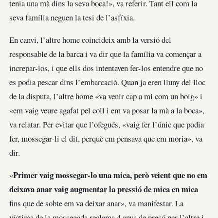
tenia una mà dins la seva boca!», va referir. Tant ell com la
seva família neguen la tesi de l’asfíxia.
En canvi, l’altre home coincideix amb la versió del
responsable de la barca i va dir que la família va començar a
increpar-los, i que ells dos intentaven fer-los entendre que no
es podia pescar dins l’embarcació. Quan ja eren lluny del lloc
de la disputa, l’altre home «va venir cap a mi com un boig» i
«em vaig veure agafat pel coll i em va posar la mà a la boca»,
va relatar. Per evitar que l’ofegués, «vaig fer l’únic que podia
fer, mossegar-li el dit, perquè em pensava que em moria», va
dir.
Primer vaig mossegar-lo una mica, però veient que no em
«
deixava anar vaig augmentar la pressió de mica en mica
fins que de sobte em va deixar anar», va manifestar. La
víctima de la mossegada reclama 4 anys de presó per l’altre i