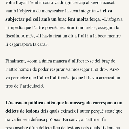
volia llogar l’embarcació va dirigir-se cap al segon acusat
el va
«amb l’objectiu de menyscabar la seva integritat» i
subjectar pel coll amb un braç fent molta força.
«L’afogava
i impedia que l’altre pogués respirar i moure’s», assegura la
fiscalia. A més, «li havia ficat un dit a l’ull i a la boca mentre
li esgarrapava la cara».
Finalment, «com a única manera d’alliberar-se del braç de
l’altre home i de poder respirar va mossegar-li el dit». Això
va permetre que l’altre l’alliberés, ja que li havia arrencat un
tros de l’articulació.
L’acusació pública entén que la mossegada correspon a un
delicte de lesions
dels quals eximeix l’autor perquè sosté que
ho va fer «en defensa pròpia». En canvi, a l’altre el fa
responsable d’un delicte lleu de lesions pels quals li demana