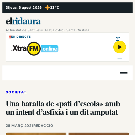
Vés
Dijous, 6 agost 2026
33 °C
, Cel serè
al
el
ridaura
contingut
Actualitat de Sant Feliu, Platja d’Aro i Santa Cristina.
EN DIRECTE
▶
Obre
el
menú
SOCIETAT
Una baralla de «pati d’escola» amb
un intent d’asfíxia i un dit amputat
26 MARÇ 2021
REDACCIÓ