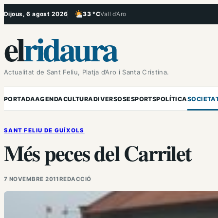
Vés
Dijous, 6 agost 2026
33 °C
Vall d’Aro
, Poc ennuvolat
al
el
ridaura
contingut
Actualitat de Sant Feliu, Platja d’Aro i Santa Cristina.
PORTADA
AGENDA
CULTURA
DIVERSOS
ESPORTS
POLÍTICA
SOCIETA
SANT FELIU DE GUÍXOLS
Més peces del Carrilet
7 NOVEMBRE 2011
REDACCIÓ