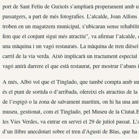
port de Sant Feliu de Guíxols s’ampliarà properament amb u
passatgers, a part de més fotografies. L’alcalde, Joan Alfons
troben en un magatzem municipal, s’ubicaran sense rehabilit
fem que el conjunt sigui més atractiu”, va afirmar l’alcalde
una màquina i un vagó restaurats. La màquina de tren dièsel s
carril de la via verda. Això implicarà un tractament especial 
vagó anirà darrere el que està restaurat, per mostrar l’abans 
A més, Albó vol que el Tinglado, que també compta amb un 
és el punt de sortida o d’arribada, ofereixi els atractius de l
de l’espigó o la zona de salvament marítim, on hi ha una ant
museu, gestionat, com el Tinglado, pel Museu de la Ciutat.El
les Vies Verdes, va entrar en servei el 29 de juliol passat. L’
d’un llibre anecdotari sobre el tren d’Agustí de Blas, que ha