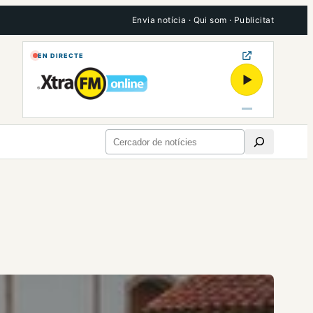
Envia notícia
·
Qui som
·
Publicitat
EN DIRECTE
▶
Cerca