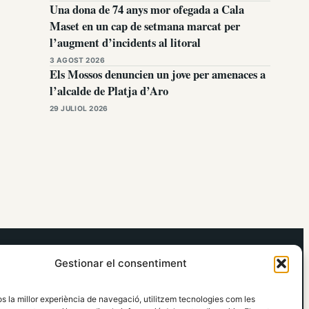
Una dona de 74 anys mor ofegada a Cala
Maset en un cap de setmana marcat per
l’augment d’incidents al litoral
3 AGOST 2026
Els Mossos denuncien un jove per amenaces a
l’alcalde de Platja d’Aro
29 JULIOL 2026
elRidaura.com
Gestionar el consentiment
Avís legal
Política de Privacitat
os la millor experiència de navegació, utilitzem tecnologies com les
Política de Cookies