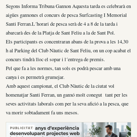
Segons Informa Tribuna Ganxon Aquesta tarda es celebrarà en
aigües ganxones el concurs de pesca Surfcasting I Memorial
Santi Ferran.L´horari de pesca serà de 4 a 8 de la tarda i
abarcarà des de la Platja de Sant Feliu a la de Sant Pol.
Els participants es concentraran abans de la prova a les 14,30
h al Parking del Club Nàutic de Sant Feliu, on un cop acabat el
concurs tindrà lloc el sopar i l´entrega de premis.
Pel que fa a les normes, tan sols es podrà pescar amb una
canya i es permetrà grumejar.
Amb aquest campionat, el Club Nàutic de la ciutat vol
homenatjar Santi Ferran, un ganxó molt conegut tant per les
seves activitats laborals com per la seva afició a la pesca, que
va morir sobtadament fa uns mesos.
PUBLICITAT