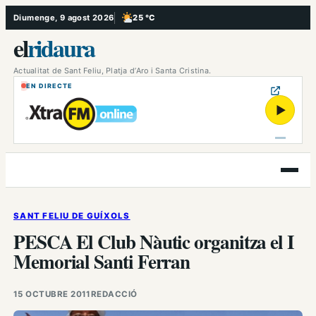
Vés
Diumenge, 9 agost 2026
25 °C
, Poc ennuvolat
al
el
ridaura
contingut
Actualitat de Sant Feliu, Platja d’Aro i Santa Cristina.
EN DIRECTE
▶
Obre
el
menú
SANT FELIU DE GUÍXOLS
PESCA El Club Nàutic organitza el I
Memorial Santi Ferran
15 OCTUBRE 2011
REDACCIÓ