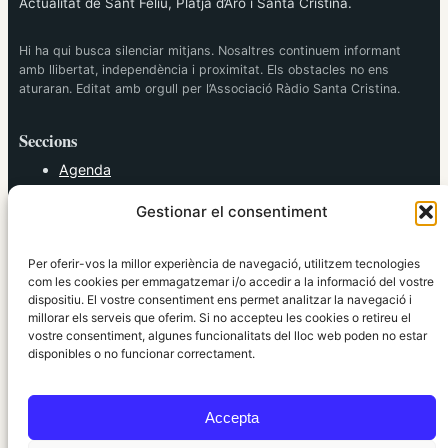
Actualitat de Sant Feliu, Platja d’Aro i Santa Cristina.
Hi ha qui busca silenciar mitjans. Nosaltres continuem informant
amb llibertat, independència i proximitat. Els obstacles no ens
aturaran. Editat amb orgull per l’Associació Ràdio Santa Cristina.
Seccions
Agenda
Cultura
Gestionar el consentiment
Diversos
Esports
Política
Per oferir-vos la millor experiència de navegació, utilitzem tecnologies
Societat
com les cookies per emmagatzemar i/o accedir a la informació del vostre
dispositiu. El vostre consentiment ens permet analitzar la navegació i
Tendències
millorar els serveis que oferim. Si no accepteu les cookies o retireu el
vostre consentiment, algunes funcionalitats del lloc web poden no estar
elRidaura.com
disponibles o no funcionar correctament.
Avís legal
Política de Privacitat
Accepta
Política de Cookies